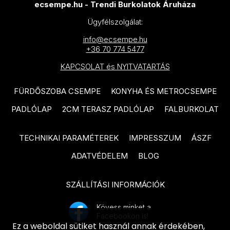
MAINZU Aterra termékcsalád
ecsempe.hu - Trendi Burkolatok Áruháza
PARADYZ Fuentes termékcsalád
MAINZU Murales Optym
Ügyfélszolgálat:
PARADYZ Puris termékcsalád
termékcsalád
info@ecsempe.hu
+36 70 774 5477
PARADYZ Urban Colours
MAINZU Florentine termékcsalád
KAPCSOLAT és NYITVATARTÁS
termékcsalád
MAINZU Taipei termékcsalád
TAU Bianchi termékcsalád
FÜRDŐSZOBA CSEMPE
KONYHA ÉS METROCSEMPE
MAINZU Greece termékcsalád
TAU Mailocia termékcsalád
PADLÓLAP
2CM TERASZ PADLÓLAP
FALBURKOLAT
MAINZU Halo termékcsalád
TAU Chanel termékcsalád
MAINZU Mikron termékcsalád
TECHNIKAI PARAMÉTEREK
IMPRESSZUM
ÁSZF
ARTÉ Margot termékcsalád
MAINZU Vintage termékcsalád
ADATVÉDELEM
BLOG
DOMINO Alabaster Shine
MAINZU Infusion termékcsalád
termékcsalád
SZÁLLÍTÁSI INFORMÁCIÓK
MAINZU Onix termékcsalád
DOMINO Dover termékcsalád
Kövess minket a
MAINZU Normandy termékcsalád
Facebookon is!
DOMINO Tibi termékcsalád
Ez a weboldal sütiket használ annak érdekében,