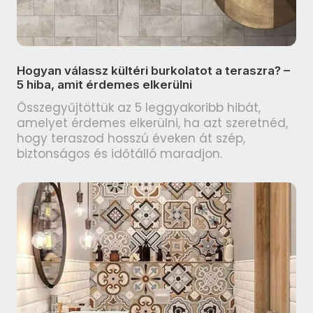
PARADYZ Nightwish termékcsalád
termékcsalád
PARADYZ Happiness termékcsalád
TUBADZIN Grand Cave
PARADYZ Fiori termékcsalád
termékcsalád
Hogyan válassz kültéri burkolatot a teraszra? –
PARADYZ Sunlight Sand
5 hiba, amit érdemes elkerülni
TUBADZIN Grey Pulpis
termékcsalád
termékcsalád
Összegyűjtöttük az 5 leggyakoribb hibát,
amelyet érdemes elkerülni, ha azt szeretnéd,
PARADYZ Fancy termékcsalád
TUBADZIN Amber Vein
hogy teraszod hosszú éveken át szép,
termékcsalád
PARADYZ Porcelano termékcsalád
biztonságos és időtálló maradjon.
TUBADZIN Balance Stone
PARADYZ Afternoon termékcsalád
termékcsalád
PARADYZ Woodskin termékcsalád
ARTÉ Luno termékcsalád
PARADYZ Pure City termékcsalád
ARTÉ Shellstone White
PARADYZ Hope termékcsalád
termékcsalád
PARADYZ Effect termékcsalád
ARTÉ Nakano termékcsalád
PARADYZ Morning termékcsalád