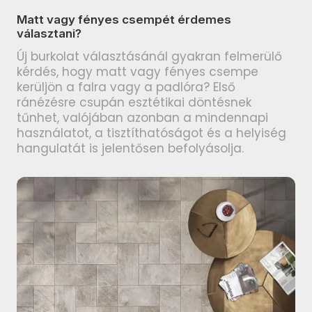
TUBADZIN Pietrasanta
PARADYZ Modul termékcsalád
Matt vagy fényes csempét érdemes
termékcsalád
választani?
PARADYZ Harmony termékcsalád
TUBADZIN Torano termékcsalád
Új burkolat választásánál gyakran felmerülő
PARADYZ Feelings termékcsalád
kérdés, hogy matt vagy fényes csempe
TUBADZIN Massa termékcsalád
kerüljön a falra vagy a padlóra? Első
PARADYZ Memories termékcsalád
ránézésre csupán esztétikai döntésnek
TUBADZIN Marmo D’oro
tűnhet, valójában azonban a mindennapi
PARADYZ Synergy Nero
termékcsalád
használatot, a tisztíthatóságot és a helyiség
termékcsalád
hangulatát is jelentősen befolyásolja.
TUBADZIN Mountain Ash
PARADYZ Synergy termékcsalád
termékcsalád
PARADYZ Emilly Beige
TUBADZIN Patina Plate
termékcsalád
termékcsalád
PARADYZ Freedom termékcsalád
TUBADZIN Aquamarine
termékcsalád
PARADYZ Illusion termékcsalád
TUBADZIN Industrio termékcsalád
PARADYZ Ideal termékcsalád
TUBADZIN Onice Bianco