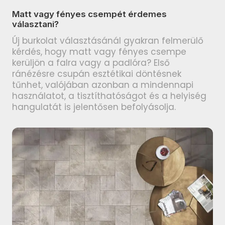
TUBADZIN Pietrasanta
PARADYZ Modul termékcsalád
Matt vagy fényes csempét érdemes
termékcsalád
választani?
PARADYZ Harmony termékcsalád
TUBADZIN Torano termékcsalád
Új burkolat választásánál gyakran felmerülő
PARADYZ Feelings termékcsalád
kérdés, hogy matt vagy fényes csempe
TUBADZIN Massa termékcsalád
kerüljön a falra vagy a padlóra? Első
PARADYZ Memories termékcsalád
ránézésre csupán esztétikai döntésnek
TUBADZIN Marmo D’oro
tűnhet, valójában azonban a mindennapi
PARADYZ Synergy Nero
termékcsalád
használatot, a tisztíthatóságot és a helyiség
termékcsalád
hangulatát is jelentősen befolyásolja.
TUBADZIN Mountain Ash
PARADYZ Synergy termékcsalád
termékcsalád
PARADYZ Emilly Beige
TUBADZIN Patina Plate
termékcsalád
termékcsalád
PARADYZ Freedom termékcsalád
TUBADZIN Aquamarine
termékcsalád
PARADYZ Illusion termékcsalád
TUBADZIN Industrio termékcsalád
PARADYZ Ideal termékcsalád
TUBADZIN Onice Bianco