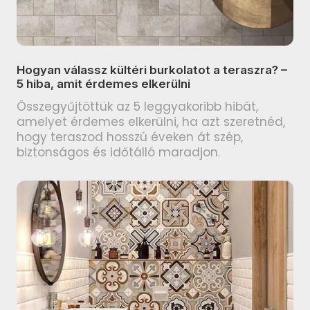
PARADYZ Nightwish termékcsalád
termékcsalád
PARADYZ Happiness termékcsalád
TUBADZIN Grand Cave
PARADYZ Fiori termékcsalád
termékcsalád
Hogyan válassz kültéri burkolatot a teraszra? –
PARADYZ Sunlight Sand
5 hiba, amit érdemes elkerülni
TUBADZIN Grey Pulpis
termékcsalád
termékcsalád
Összegyűjtöttük az 5 leggyakoribb hibát,
amelyet érdemes elkerülni, ha azt szeretnéd,
PARADYZ Fancy termékcsalád
TUBADZIN Amber Vein
hogy teraszod hosszú éveken át szép,
termékcsalád
PARADYZ Porcelano termékcsalád
biztonságos és időtálló maradjon.
TUBADZIN Balance Stone
PARADYZ Afternoon termékcsalád
termékcsalád
PARADYZ Woodskin termékcsalád
ARTÉ Luno termékcsalád
PARADYZ Pure City termékcsalád
ARTÉ Shellstone White
PARADYZ Hope termékcsalád
termékcsalád
PARADYZ Effect termékcsalád
ARTÉ Nakano termékcsalád
PARADYZ Morning termékcsalád