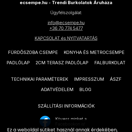
MAINZU Aterra termékcsalád
ecsempe.hu - Trendi Burkolatok Áruháza
PARADYZ Fuentes termékcsalád
MAINZU Murales Optym
Ügyfélszolgálat:
PARADYZ Puris termékcsalád
termékcsalád
info@ecsempe.hu
+36 70 774 5477
PARADYZ Urban Colours
MAINZU Florentine termékcsalád
KAPCSOLAT és NYITVATARTÁS
termékcsalád
MAINZU Taipei termékcsalád
TAU Bianchi termékcsalád
FÜRDŐSZOBA CSEMPE
KONYHA ÉS METROCSEMPE
MAINZU Greece termékcsalád
TAU Mailocia termékcsalád
PADLÓLAP
2CM TERASZ PADLÓLAP
FALBURKOLAT
MAINZU Halo termékcsalád
TAU Chanel termékcsalád
MAINZU Mikron termékcsalád
TECHNIKAI PARAMÉTEREK
IMPRESSZUM
ÁSZF
ARTÉ Margot termékcsalád
MAINZU Vintage termékcsalád
ADATVÉDELEM
BLOG
DOMINO Alabaster Shine
MAINZU Infusion termékcsalád
termékcsalád
SZÁLLÍTÁSI INFORMÁCIÓK
MAINZU Onix termékcsalád
DOMINO Dover termékcsalád
Kövess minket a
MAINZU Normandy termékcsalád
Facebookon is!
DOMINO Tibi termékcsalád
Ez a weboldal sütiket használ annak érdekében,