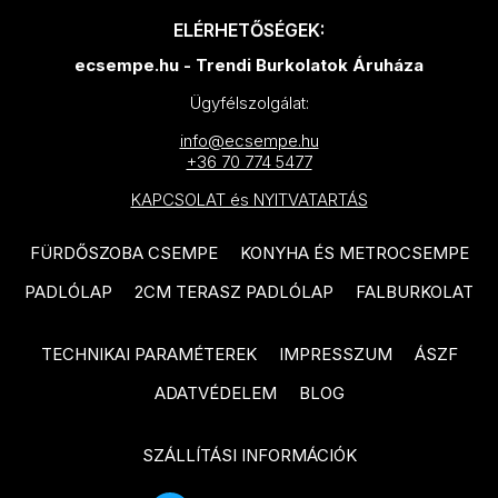
MAINZU Bottega termékcsalád
DOMINO Tempre Grey
ELÉRHETŐSÉGEK:
MAINZU Trinity termékcsalád
termékcsalád
ecsempe.hu - Trendi Burkolatok Áruháza
MAINZU Travertine termékcsalád
DOMINO Bonella termékcsalád
Ügyfélszolgálat:
MAINZU Via Augusta termékcsalád
DOMINO Woodbrille termékcsalád
info@ecsempe.hu
+36 70 774 5477
UNDEFASA Diverso termékcsalád
DOMINO Margot Blue termékcsalád
KAPCSOLAT és NYITVATARTÁS
CERSANIT Pine Wood termékcsalád
DOMINO Burano Green
termékcsalád
CERSANIT Finwood termékcsalád
FÜRDŐSZOBA CSEMPE
KONYHA ÉS METROCSEMPE
DOMINO Astri termékcsalád
PADLÓLAP
2CM TERASZ PADLÓLAP
FALBURKOLAT
CERSANIT Royalwood
termékcsalád
DOMINO Credo termékcsalád
TECHNIKAI PARAMÉTEREK
IMPRESSZUM
ÁSZF
CERSANIT Birch Wood
DOMINO Gris termékcsalád
ADATVÉDELEM
BLOG
termékcsalád
DOMINO Tempre Beige
CERSANIT Serenity termékcsalád
termékcsalád
SZÁLLÍTÁSI INFORMÁCIÓK
CERSANIT Chesterwood
DOMINO Micare termékcsalád