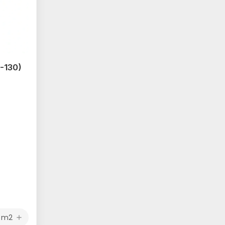
-130)
m2
add