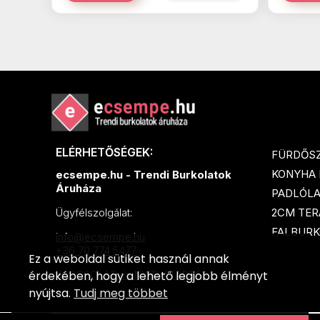
ELÉRHETŐSÉGEK:
FÜRDŐS
KONYHA
ecsempe.hu - Trendi Burkolatok
Áruháza
PADLÓL
2CM TER
Ügyfélszolgálat:
FALBURK
info@ecsempe.hu
+36 70 774 5477
Ez a weboldal sütiket használ annak
érdekében, hogy a lehető legjobb élményt
KAPCSOLAT és NYITVATARTÁS
nyújtsa.
Tudj meg többet