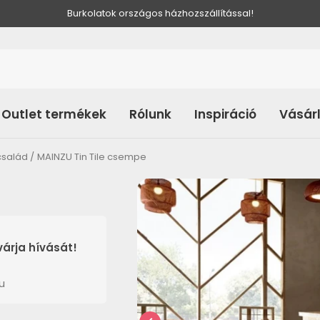
Burkolatok országos házhozszállítással!
Outlet termékek
Rólunk
Inspiráció
Vásár
család
MAINZU Tin Tile csempe
árja hívását!
u