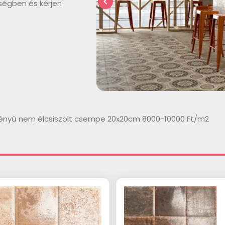
chevron_left
ségben és kérjen
ényű nem élcsiszolt csempe 20x20cm 8000-10000 Ft/m2