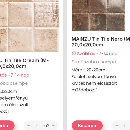
MAINZU Tin Tile Nero (M
20,0x20,0cm
Szállítás ~7-14 nap
check_circle
 Tin Tile Cream (M-
Fürdőszoba csempe
0,0x20,0cm
Méret: 20x20cm
ítás ~7-14 nap
Felület: selyemfényű
zoba csempe
Kivitel: nem élcsiszolt
m2/doboz: 1
 20x20cm
: selyemfényű
 nem élcsiszolt
oz: 1
m2
árba
Kosárba
remove
add
remove