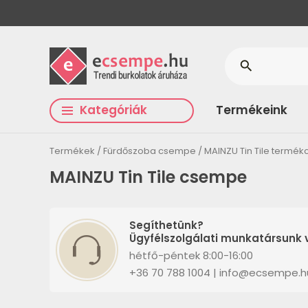
search
Kategóriák
Termékeink
Termékek
Fürdőszoba csempe
MAINZU Tin Tile termék
MAINZU Tin Tile csempe
Segíthetünk?
Ügyfélszolgálati munkatársunk v
hétfő-péntek 8:00-16:00
+36 70 788 1004 | info@ecsempe.h