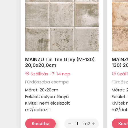
MAINZU Tin Tile Grey (M-130)
MAINZU
20,0x20,0cm
130) 2
Szállítás ~7-14 nap
Száll
check_circle
check_circle
Fürdőszoba csempe
Fürdős
Méret: 20x20cm
Méret:
Felület: selyemfényű
Felület
Kivitel: nem élcsiszolt
Kivitel:
m2/doboz: 1
m2/dob
m2
Kosárba
Kos
remove
add