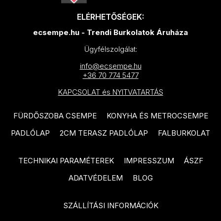
TAU Metal termékcsalád
EQUIPE Vitral termékcsalád
ELÉRHETŐSÉGEK:
TAU Portloren termékcsalád
ecsempe.hu - Trendi Burkolatok Áruháza
EQUIPE Raku termékcsalád
VIVES 1900 termékcsalád
Ügyfélszolgálat:
EQUIPE Hopp termékcsalád
VIVES Farnese termékcsalád
info@ecsempe.hu
IDEA Ceramica Ki Match
VIVES Nassau termékcsalád
+36 70 774 5477
termékcsalád
KAPCSOLAT és NYITVATARTÁS
VIVES Pop Tile termékcsalád
IDEA Ceramica Karma
DOMINO Colore termékcsalád
termékcsalád
FÜRDŐSZOBA CSEMPE
KONYHA ÉS METROCSEMPE
DOMINO Amparo termékcsalád
PADLÓLAP
2CM TERASZ PADLÓLAP
FALBURKOLAT
IDEA Ceramica Marvel
termékcsalád
DOMINO Remos termékcsalád
TECHNIKAI PARAMÉTEREK
IMPRESSZUM
ÁSZF
IDEA Ceramica Rainbow
RAGNO Rewind termékcsalád
ADATVÉDELEM
BLOG
termékcsalád
RAGNO Woodmania termékcsalád
IDEA Ceramica Shine
SZÁLLÍTÁSI INFORMÁCIÓK
RAGNO Woodessence
termékcsalád
termékcsalád