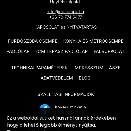
PARADYZ Nightwish termékcsalád
Ügyfélszolgálat:
termékcsalád
PARADYZ Happiness termékcsalád
info@ecsempe.hu
TUBADZIN Grand Cave
+36 70 774 5477
PARADYZ Fiori termékcsalád
termékcsalád
KAPCSOLAT és NYITVATARTÁS
PARADYZ Sunlight Sand
TUBADZIN Grey Pulpis
termékcsalád
FÜRDŐSZOBA CSEMPE
KONYHA ÉS METROCSEMPE
termékcsalád
PADLÓLAP
2CM TERASZ PADLÓLAP
FALBURKOLAT
PARADYZ Fancy termékcsalád
TUBADZIN Amber Vein
termékcsalád
PARADYZ Porcelano termékcsalád
TECHNIKAI PARAMÉTEREK
IMPRESSZUM
ÁSZF
TUBADZIN Balance Stone
PARADYZ Afternoon termékcsalád
ADATVÉDELEM
BLOG
termékcsalád
PARADYZ Woodskin termékcsalád
ARTÉ Luno termékcsalád
SZÁLLÍTÁSI INFORMÁCIÓK
PARADYZ Pure City termékcsalád
ARTÉ Shellstone White
PARADYZ Hope termékcsalád
Kövess minket a
termékcsalád
Facebookon is!
Ez a weboldal sütiket használ annak érdekében,
PARADYZ Effect termékcsalád
ARTÉ Nakano termékcsalád
hogy a lehető legjobb élményt nyújtsa.
PARADYZ Morning termékcsalád