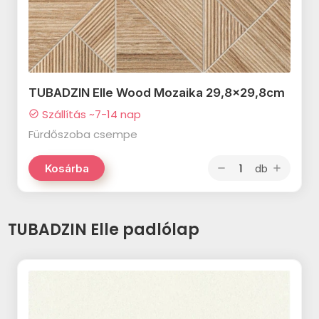
ARTÉ Valerie termékcsalád
PARADYZ Sari termékcsalád
ARTÉ Etno termékcsalád
PARADYZ Bliss termékcsalád
ARTÉ Amarena termékcsalád
PARADYZ Daybreak termékcsalád
ARTÉ Pueblo termékcsalád
TUBADZIN Elle Wood Mozaika 29,8x29,8cm
PARADYZ Serene termékcsalád
ARTÉ Blackwall termékcsalád
Szállítás ~7-14 nap
check_circle
PARADYZ Sweet termékcsalád
Fürdőszoba csempe
MAINZU Patchwood termékcsalád
PARADYZ Anello termékcsalád
MAINZU Land Anthology
db
Kosárba
remove
add
PARADYZ Silence termékcsalád
termékcsalád
PARADYZ Elegant Surface
MAINZU Nostalgy termékcsalád
TUBADZIN Elle padlólap
termékcsalád
MAINZU Versailles termékcsalád
PARADYZ Shiny Lines termékcsalád
MAINZU Fired termékcsalád
PARADYZ Carina termékcsalád
MAINZU Soft termékcsalád
PARADYZ Mandala termékcsalád