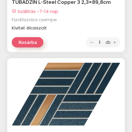
TUBADZIN L-Steel Copper 3 2,3x89,8cm
TUBADZIN Pietrasanta
PARADYZ Modul termékcsalád
termékcsalád
Szállítás ~7-14 nap
check_circle
PARADYZ Harmony termékcsalád
Fürdőszoba csempe
TUBADZIN Torano termékcsalád
PARADYZ Feelings termékcsalád
Kivitel: élcsiszolt
TUBADZIN Massa termékcsalád
PARADYZ Memories termékcsalád
db
Kosárba
remove
add
TUBADZIN Marmo D’oro
PARADYZ Synergy Nero
termékcsalád
termékcsalád
TUBADZIN Mountain Ash
PARADYZ Synergy termékcsalád
termékcsalád
PARADYZ Emilly Beige
TUBADZIN Patina Plate
termékcsalád
termékcsalád
PARADYZ Freedom termékcsalád
TUBADZIN Aquamarine
termékcsalád
PARADYZ Illusion termékcsalád
TUBADZIN Industrio termékcsalád
PARADYZ Ideal termékcsalád
TUBADZIN Onice Bianco