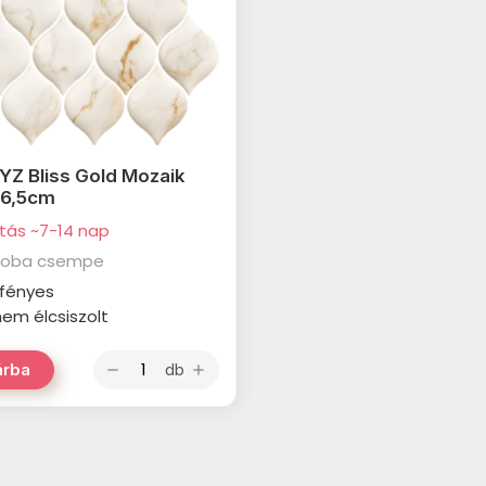
Z Bliss Gold Mozaik
26,5cm
ítás ~7-14 nap
zoba csempe
: fényes
 nem élcsiszolt
db
árba
remove
add