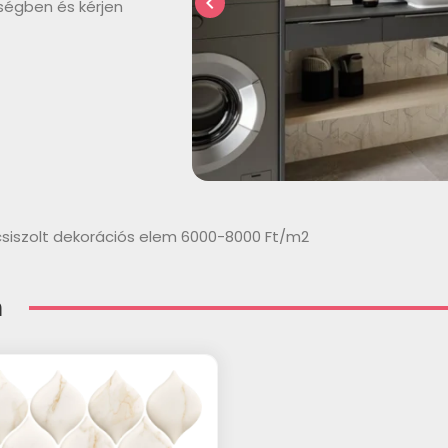
chevron_left
ségben és kérjen
siszolt dekorációs elem 6000-8000 Ft/m2
m