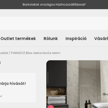
Burkolatok országos házhozszállítással!
Outlet termékek
Rólunk
Inspiráció
Vásár
salád
PARADYZ Bliss dekorációs elem
m
árja hívását!
u