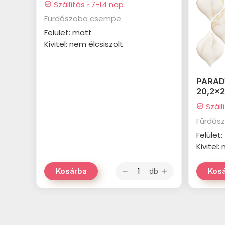
Szállítás ~7-14 nap
check_circle
Fürdőszoba csempe
Felület: matt
Kivitel: nem élcsiszolt
PARADY
20,2x
Száll
check_circle
Fürdős
Felület
Kivitel:
db
Kosárba
Kos
remove
add