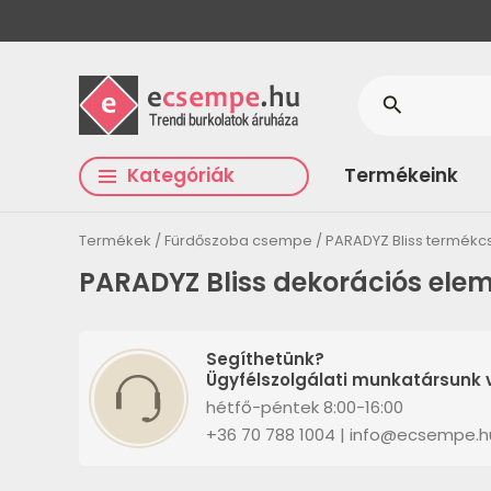
search
Kategóriák
Termékeink
Termékek
Fürdőszoba csempe
PARADYZ Bliss termékc
PARADYZ Bliss dekorációs ele
Segíthetünk?
Ügyfélszolgálati munkatársunk v
hétfő-péntek 8:00-16:00
+36 70 788 1004 | info@ecsempe.h