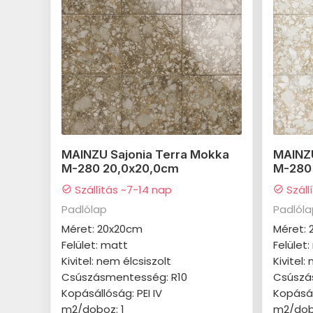
MAINZU Sajonia Terra Mokka
MAINZU
M-280 20,0x20,0cm
M-280
Szállítás ~7-14 nap
Száll
check_circle
check_circle
Padlólap
Padlól
Méret: 20x20cm
Méret:
Felület: matt
Felület
Kivitel: nem élcsiszolt
Kivitel:
Csúszásmentesség: R10
Csúszá
Kopásállóság: PEI IV
Kopásál
m2/doboz: 1
m2/dob