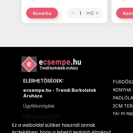
m2
Kosárba
Kos
remove
add
ELÉRHETŐSÉGEK:
FÜRDŐS
KONYHA
ecsempe.hu - Trendi Burkolatok
Áruháza
PADLÓL
2CM TER
Ügyfélszolgálat:
FALBURK
info@ecsempe.hu
+36 70 774 5477
Ez a weboldal sütiket használ annak
érdekében, hogy a lehető legjobb élményt
KAPCSOLAT és NYITVATARTÁS