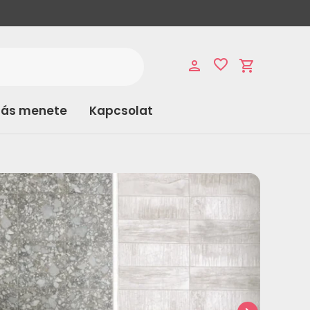
favorite_border
person
shopping_cart
lás menete
Kapcsolat