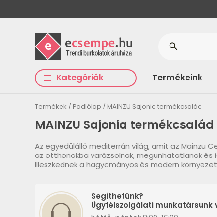
search
Kategóriák
Termékeink
Termékek
Padlólap
MAINZU Sajonia termékcsalád
MAINZU Sajonia termékcsalád
Az egyedülálló mediterrán világ, amit az Mainzu 
az otthonokba varázsolnak, megunhatatlanok és i
Illeszkednek a hagyományos és modern környezet
Segíthetünk?
Ügyfélszolgálati munkatársunk v