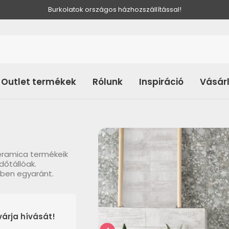
Burkolatok országos házhozszállítással!
Outlet termékek
Rólunk
Inspiráció
Vásár
Ceramica termékeik
dőtállóak.
ben egyaránt.
árja hívását!