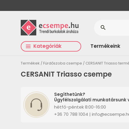
search
Kategóriák
Termékeink
Termékek
Fürdőszoba csempe
CERSANIT Triasso term
CERSANIT Triasso csempe
Segíthetünk?
Ügyfélszolgálati munkatársunk v
hétfő-péntek 8:00-16:00
+36 70 788 1004 | info@ecsempe.h