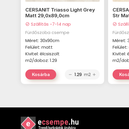
CERSANIT Triasso Light Grey
CERSAN
Matt 29,0x89,0cm
Str Ma
Szállítás ~7-14 nap
Száll
check_circle
check_circle
Fürdőszoba csempe
Fürdős
Méret: 30x90cm
Méret:
Felület: matt
Felület
Kivitel: élcsiszolt
Kivitel: 
m2/doboz: 1.29
m2/dobo
m2
Kosárba
Kos
remove
add