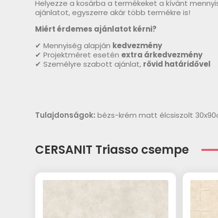
Helyezze a kosárba a termékeket a kívánt mennyi
ajánlatot, egyszerre akár több termékre is!
Miért érdemes ajánlatot kérni?
✔ Mennyiség alapján
kedvezmény
✔ Projektméret esetén
extra árkedvezmény
✔ Személyre szabott ajánlat,
rövid határidővel
Tulajdonságok:
bézs-krém matt élcsiszolt 30x9
CERSANIT Triasso csempe