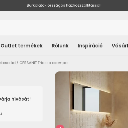
Burkolatok országos házhozszállítással!
Outlet termékek
Rólunk
Inspiráció
Vásár
ékcsalád
CERSANIT Triasso csempe
árja hívását!
u