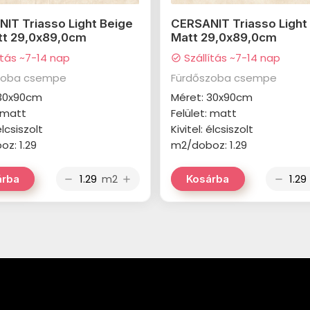
IT Triasso Light Beige
CERSANIT Triasso Light
tt 29,0x89,0cm
Matt 29,0x89,0cm
ítás ~7-14 nap
Szállítás ~7-14 nap
check_circle
zoba csempe
Fürdőszoba csempe
 30x90cm
Méret: 30x90cm
: matt
Felület: matt
élcsiszolt
Kivitel: élcsiszolt
z: 1.29
m2/doboz: 1.29
m2
árba
Kosárba
remove
add
remove