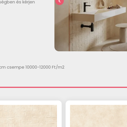
chevron_left
ségben és kérjen
0cm csempe 10000-12000 Ft/m2