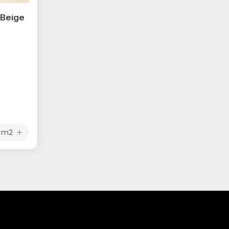
 Beige
m2
add