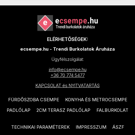
TAU Metal termékcsalád
EQUIPE Vitral termékcsalád
TAU Portloren termékcsalád
EQUIPE Raku termékcsalád
VIVES 1900 termékcsalád
EQUIPE Hopp termékcsalád
VIVES Farnese termékcsalád
ELÉRHETŐSÉGEK:
IDEA Ceramica Ki Match
VIVES Nassau termékcsalád
ecsempe.hu - Trendi Burkolatok Áruháza
termékcsalád
VIVES Pop Tile termékcsalád
Ügyfélszolgálat:
IDEA Ceramica Karma
DOMINO Colore termékcsalád
info@ecsempe.hu
termékcsalád
+36 70 774 5477
DOMINO Amparo termékcsalád
IDEA Ceramica Marvel
KAPCSOLAT és NYITVATARTÁS
termékcsalád
DOMINO Remos termékcsalád
FÜRDŐSZOBA CSEMPE
KONYHA ÉS METROCSEMPE
IDEA Ceramica Rainbow
RAGNO Rewind termékcsalád
termékcsalád
PADLÓLAP
2CM TERASZ PADLÓLAP
FALBURKOLAT
RAGNO Woodmania termékcsalád
IDEA Ceramica Shine
RAGNO Woodessence
TECHNIKAI PARAMÉTEREK
IMPRESSZUM
ÁSZF
termékcsalád
termékcsalád