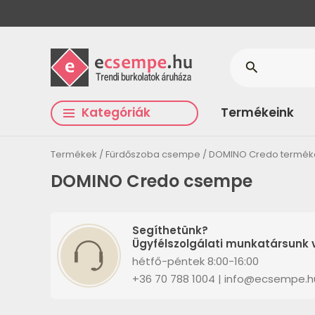
search
Kategóriák
Termékeink
Termékek
Fürdőszoba csempe
DOMINO Credo termék
DOMINO Credo csempe
Segíthetünk?
Ügyfélszolgálati munkatársunk v
hétfő-péntek 8:00-16:00
+36 70 788 1004 | info@ecsempe.h