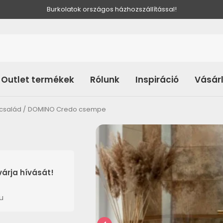
Burkolatok országos házhozszállítással!
Outlet termékek
Rólunk
Inspiráció
Vásár
család
DOMINO Credo csempe
árja hívását!
u