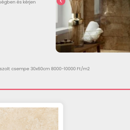
chevron_left
ségben és kérjen
szolt csempe 30x60cm 8000-10000 Ft/m2