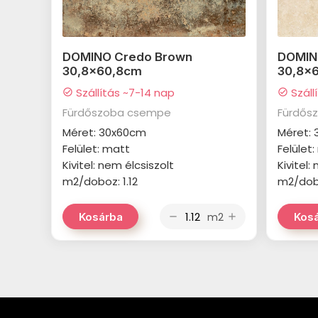
DOMINO Credo Brown
DOMIN
30,8x60,8cm
30,8x
Szállítás ~7-14 nap
Száll
check_circle
check_circle
Fürdőszoba csempe
Fürdős
Méret: 30x60cm
Méret:
Felület: matt
Felület
Kivitel: nem élcsiszolt
Kivitel:
m2/doboz: 1.12
m2/dobo
m2
Kosárba
Kos
remove
add