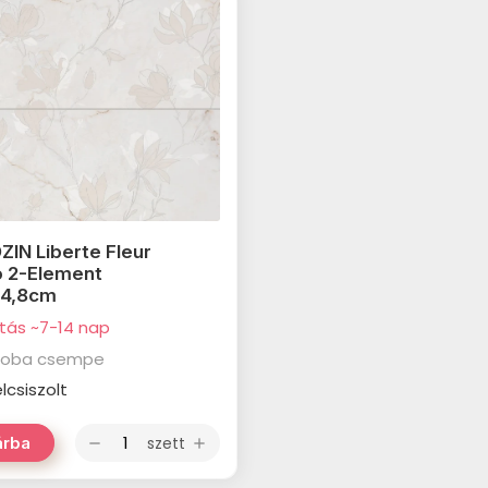
IN Liberte Fleur
o 2-Element
74,8cm
ítás ~7-14 nap
zoba csempe
élcsiszolt
szett
árba
remove
add