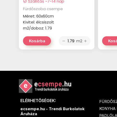
Szállítás ~7-14 nap
check_circle
Fürdőszoba csempe
Méret: 60x60cm
Kivitel: élcsiszolt
m2/doboz: 1.79
m2
Kosárba
Kos
remove
add
ELÉRHETŐSÉGEK:
FÜRDŐS
KONYHA
ecsempe.hu - Trendi Burkolatok
Áruháza
PADLÓL