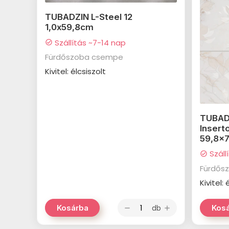
TUBADZIN L-Steel 12
1,0x59,8cm
Szállítás ~7-14 nap
check_circle
Fürdőszoba csempe
Kivitel: élcsiszolt
TUBADZ
Insert
59,8x
Száll
check_circle
Fürdős
Kivitel: 
db
Kosárba
Kos
remove
add