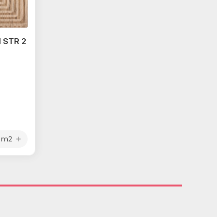
 STR 2
m2
add