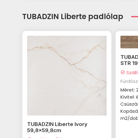
TUBADZIN Liberte padlólap
TUBAD
STR 19
Száll
check_circle
Fürdős
Méret: 
Kivitel: 
Csúszá
Kopásáll
m2/dobo
TUBADZIN Liberte Ivory
59,8x59,8cm