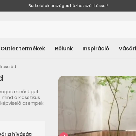
Burkolatok országos házhozszállítással!
Outlet termékek
Rólunk
Inspiráció
Vásár
ékcsalád
d
 magas minőséget
 mind a klasszikus
t képviselő csempék
árja hívását!