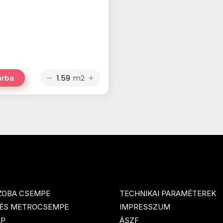
m2
árba
remove
add
ZOBA CSEMPE
TECHNIKAI PARAMÉTEREK
 ÉS METROCSEMPE
IMPRESSZUM
AP
ÁSZF