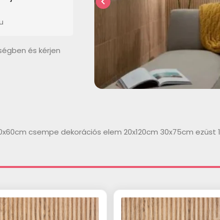
chevron_left
u
ségben és kérjen
 60x60cm csempe dekorációs elem 20x120cm 30x75cm ezüst 