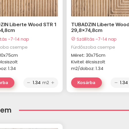
IN Liberte Wood STR 1
TUBADZIN Liberte Wood
74,8cm
29,8x74,8cm
ítás ~7-14 nap
Szállítás ~7-14 nap
check_circle
zoba csempe
Fürdőszoba csempe
 30x75cm
Méret: 30x75cm
élcsiszolt
Kivitel: élcsiszolt
z: 1.34
m2/doboz: 1.34
m2
árba
Kosárba
remove
add
remove
elem