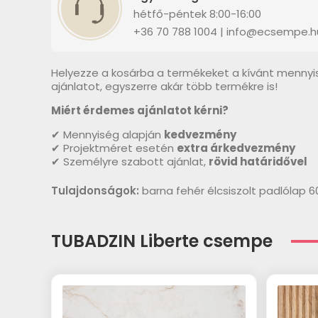
hétfő-péntek 8:00-16:00
+36 70 788 1004 | info@ecsempe.h
Helyezze a kosárba a termékeket a kívánt mennyi
ajánlatot, egyszerre akár több termékre is!
Miért érdemes ajánlatot kérni?
✔ Mennyiség alapján
kedvezmény
✔ Projektméret esetén
extra árkedvezmény
✔ Személyre szabott ajánlat,
rövid határidővel
Tulajdonságok:
barna fehér élcsiszolt padlólap
TUBADZIN Liberte csempe