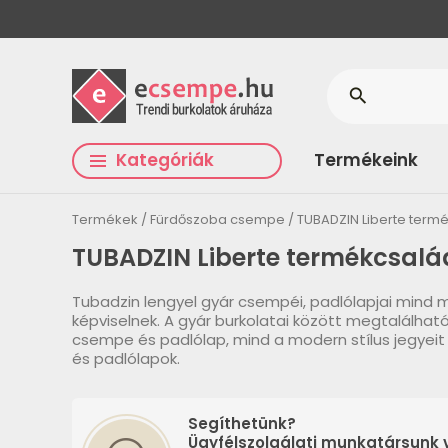
search
Kategóriák
Termékeink
Termékek
Fürdőszoba csempe
TUBADZIN Liberte term
TUBADZIN Liberte termékcsalá
Tubadzin lengyel gyár csempéi, padlólapjai mind
képviselnek. A gyár burkolatai között megtalálható
csempe és padlólap, mind a modern stílus jegyei
és padlólapok.
Segíthetünk?
Ügyfélszolgálati munkatársunk v