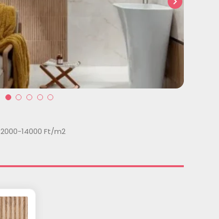
chevron_right
12000-14000 Ft/m2