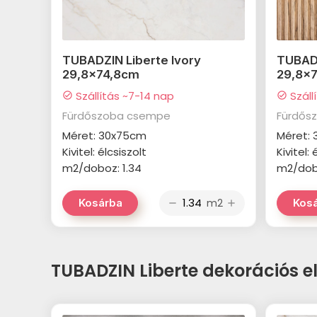
TUBADZIN Liberte Ivory
TUBADZ
29,8x74,8cm
29,8x
Szállítás ~7-14 nap
Száll
check_circle
check_circle
Fürdőszoba csempe
Fürdős
Méret: 30x75cm
Méret:
Kivitel: élcsiszolt
Kivitel: 
m2/doboz: 1.34
m2/dobo
m2
Kosárba
Kos
remove
add
TUBADZIN Liberte dekorációs 