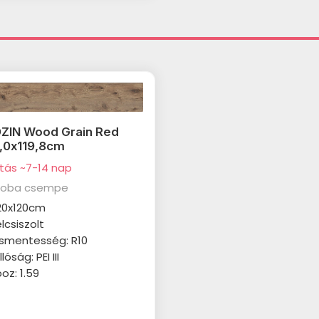
ZIN Wood Grain Red
,0x119,8cm
ítás ~7-14 nap
zoba csempe
20x120cm
élcsiszolt
smentesség: R10
óság: PEI III
z: 1.59