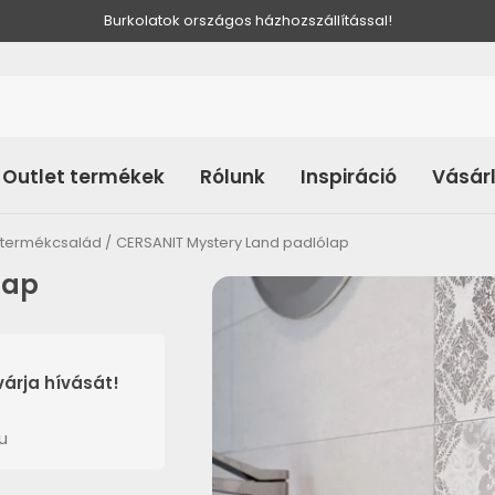
Burkolatok országos házhozszállítással!
Outlet termékek
Rólunk
Inspiráció
Vásár
 termékcsalád
CERSANIT Mystery Land padlólap
lap
árja hívását!
u