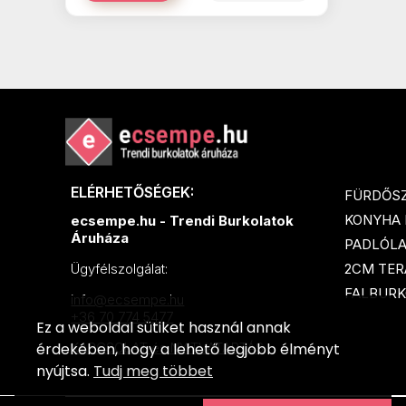
ELÉRHETŐSÉGEK:
FÜRDŐS
KONYHA
ecsempe.hu - Trendi Burkolatok
Áruháza
PADLÓL
2CM TER
Ügyfélszolgálat:
FALBURK
info@ecsempe.hu
+36 70 774 5477
Ez a weboldal sütiket használ annak
érdekében, hogy a lehető legjobb élményt
KAPCSOLAT és NYITVATARTÁS
nyújtsa.
Tudj meg többet