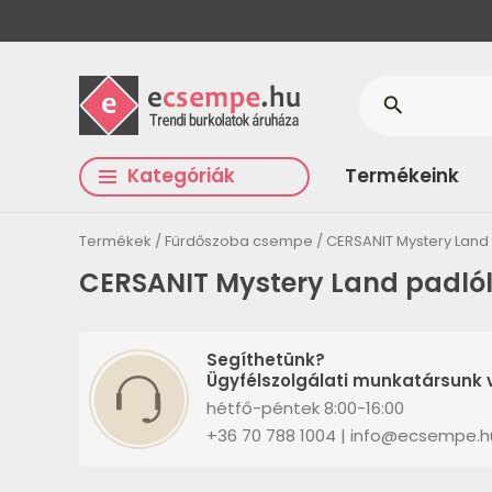
search
Kategóriák
Termékeink
Termékek
Fürdőszoba csempe
CERSANIT Mystery Land
CERSANIT Mystery Land padló
Segíthetünk?
Ügyfélszolgálati munkatársunk v
hétfő-péntek 8:00-16:00
+36 70 788 1004 | info@ecsempe.h