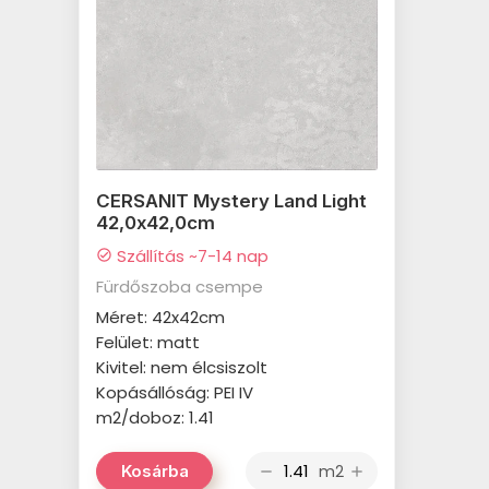
CERSANIT Mystery Land Light
42,0x42,0cm
Szállítás ~7-14 nap
check_circle
Fürdőszoba csempe
Méret: 42x42cm
Felület: matt
Kivitel: nem élcsiszolt
Kopásállóság: PEI IV
m2/doboz: 1.41
m2
Kosárba
remove
add