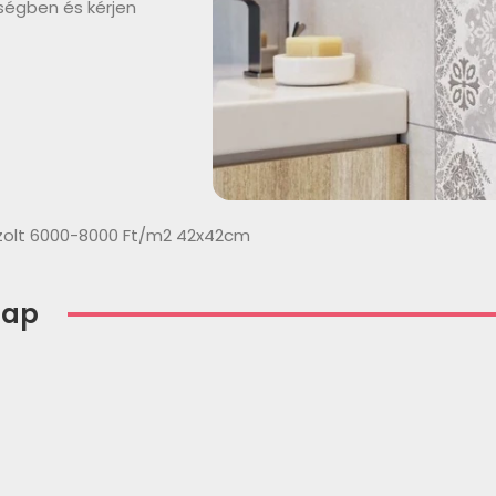
ségben és kérjen
zolt 6000-8000 Ft/m2 42x42cm
lap