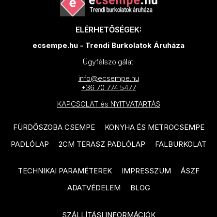
IDEA Ceramica Vernissage
SANT'AGOSTINO Blendart
termékcsalád
termékcsalád
ELÉRHETŐSÉGEK:
IDEA Ceramica Brava
ecsempe.hu - Trendi Burkolatok Áruháza
SANT'AGOSTINO Digitalart
termékcsalád
termékcsalád
Ügyfélszolgálat:
IDEA Ceramica Essenziale
info@ecsempe.hu
SANT'AGOSTINO From
termékcsalád
+36 70 774 5477
termékcsalád
PARADYZ Natura termékcsalád
KAPCSOLAT és NYITVATARTÁS
SANT'AGOSTINO Insideart
PARADYZ Dream termékcsalád
termékcsalád
FÜRDŐSZOBA CSEMPE
KONYHA ÉS METROCSEMPE
PARADYZ Emilly Grys termékcsalád
SANT'AGOSTINO New Deco
PADLÓLAP
2CM TERASZ PADLÓLAP
FALBURKOLAT
termékcsalád
PARADYZ Symetry termékcsalád
TECHNIKAI PARAMÉTEREK
IMPRESSZUM
ÁSZF
SANT'AGOSTINO Oxidart
PARADYZ Sunlight Stone
termékcsalád
termékcsalád
ADATVÉDELEM
BLOG
TUBADZIN Aulla termékcsalád
PARADYZ Palazzo termékcsalád
SZÁLLÍTÁSI INFORMÁCIÓK