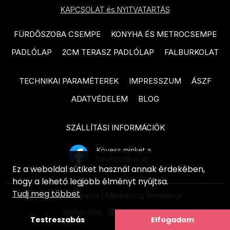
PARADYZ Nightwish termékcsalád
KAPCSOLAT és NYITVATARTÁS
termékcsalád
PARADYZ Happiness termékcsalád
TUBADZIN Grand Cave
FÜRDŐSZOBA CSEMPE
KONYHA ÉS METROCSEMPE
PARADYZ Fiori termékcsalád
termékcsalád
PADLÓLAP
2CM TERASZ PADLÓLAP
FALBURKOLAT
PARADYZ Sunlight Sand
TUBADZIN Grey Pulpis
termékcsalád
termékcsalád
TECHNIKAI PARAMÉTEREK
IMPRESSZUM
ÁSZF
PARADYZ Fancy termékcsalád
TUBADZIN Amber Vein
ADATVÉDELEM
BLOG
termékcsalád
PARADYZ Porcelano termékcsalád
SZÁLLÍTÁSI INFORMÁCIÓK
TUBADZIN Balance Stone
PARADYZ Afternoon termékcsalád
termékcsalád
PARADYZ Woodskin termékcsalád
Kövess minket a
Facebookon is!
ARTÉ Luno termékcsalád
Ez a weboldal sütiket használ annak érdekében,
PARADYZ Pure City termékcsalád
hogy a lehető legjobb élményt nyújtsa.
ARTÉ Shellstone White
PARADYZ Hope termékcsalád
Tudj meg többet
termékcsalád
© ecsempe.hu | Minden jog fenntartva!
PARADYZ Effect termékcsalád
Webáruház:
ARTÉ Nakano termékcsalád
Testreszabás
Elfogadom
PARADYZ Morning termékcsalád