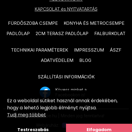
PARADYZ Nightwish termékcsalád
termékcsalád
KAPCSOLAT és NYITVATARTÁS
PARADYZ Happiness termékcsalád
TUBADZIN Grand Cave
PARADYZ Fiori termékcsalád
FÜRDŐSZOBA CSEMPE
KONYHA ÉS METROCSEMPE
termékcsalád
PARADYZ Sunlight Sand
PADLÓLAP
2CM TERASZ PADLÓLAP
FALBURKOLAT
TUBADZIN Grey Pulpis
termékcsalád
termékcsalád
TECHNIKAI PARAMÉTEREK
IMPRESSZUM
ÁSZF
PARADYZ Fancy termékcsalád
TUBADZIN Amber Vein
ADATVÉDELEM
BLOG
termékcsalád
PARADYZ Porcelano termékcsalád
TUBADZIN Balance Stone
PARADYZ Afternoon termékcsalád
SZÁLLÍTÁSI INFORMÁCIÓK
termékcsalád
PARADYZ Woodskin termékcsalád
Kövess minket a
ARTÉ Luno termékcsalád
Facebookon is!
PARADYZ Pure City termékcsalád
Ez a weboldal sütiket használ annak érdekében,
ARTÉ Shellstone White
hogy a lehető legjobb élményt nyújtsa.
PARADYZ Hope termékcsalád
termékcsalád
Tudj meg többet
© ecsempe.hu | Minden jog fenntartva!
PARADYZ Effect termékcsalád
ARTÉ Nakano termékcsalád
Webáruház:
Testreszabás
Elfogadom
PARADYZ Morning termékcsalád