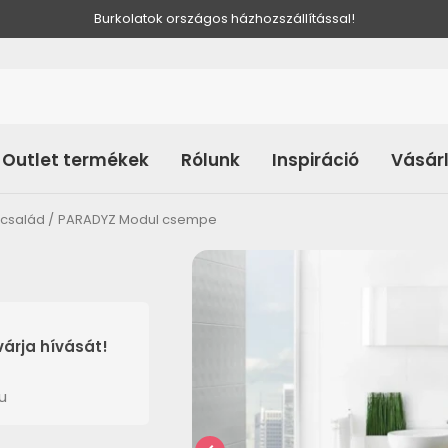
Burkolatok országos házhozszállítással!
Outlet termékek
Rólunk
Inspiráció
Vásár
kcsalád
PARADYZ Modul csempe
árja hívását!
u