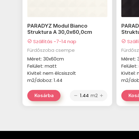
PARADYZ Modul Bianco
PARADY
Struktura A 30,0x60,0cm
Strukt
Szállítás ~7-14 nap
Száll
check_circle
check_circle
Fürdőszoba csempe
Fürdős
Méret: 30x60cm
Méret:
Felület: matt
Felület
Kivitel: nem élcsiszolt
Kivitel:
m2/doboz: 1.44
m2/dobo
m2
Kosárba
Kos
remove
add