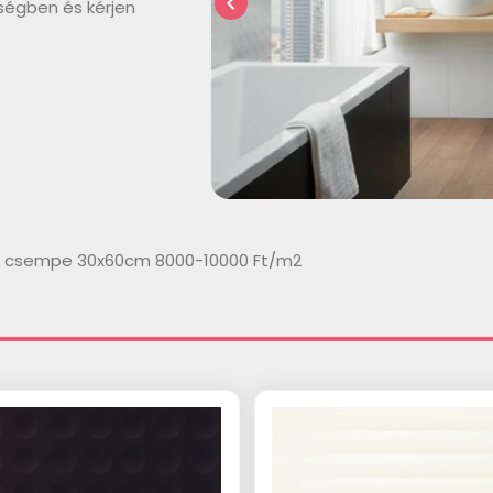
chevron_left
ségben és kérjen
lt csempe 30x60cm 8000-10000 Ft/m2