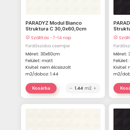
PARADYZ Modul Bianco
PARADY
Struktura C 30,0x60,0cm
Strukt
Szállítás ~7-14 nap
Száll
check_circle
check_circle
Fürdőszoba csempe
Fürdős
Méret: 30x60cm
Méret:
Felület: matt
Felület
Kivitel: nem élcsiszolt
Kivitel:
m2/doboz: 1.44
m2/dobo
m2
Kosárba
Kos
remove
add