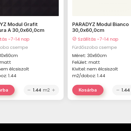
Z Modul Grafit
PARADYZ Modul Bianco
ura A 30,0x60,0cm
30,0x60,0cm
ítás ~7-14 nap
Szállítás ~7-14 nap
check_circle
zoba csempe
Fürdőszoba csempe
 30x60cm
Méret: 30x60cm
: matt
Felület: matt
 nem élcsiszolt
Kivitel: nem élcsiszolt
z: 1.44
m2/doboz: 1.44
m2
árba
Kosárba
remove
add
remove