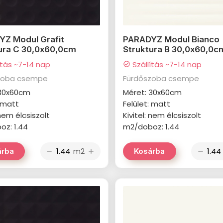
Z Modul Grafit
PARADYZ Modul Bianco
ura C 30,0x60,0cm
Struktura B 30,0x60,0c
ítás ~7-14 nap
Szállítás ~7-14 nap
check_circle
zoba csempe
Fürdőszoba csempe
 30x60cm
Méret: 30x60cm
: matt
Felület: matt
 nem élcsiszolt
Kivitel: nem élcsiszolt
z: 1.44
m2/doboz: 1.44
m2
árba
Kosárba
remove
add
remove