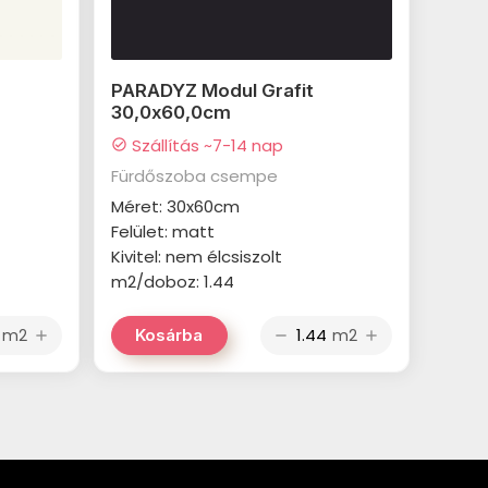
PARADYZ Modul Grafit
30,0x60,0cm
Szállítás ~7-14 nap
check_circle
Fürdőszoba csempe
Méret: 30x60cm
Felület: matt
Kivitel: nem élcsiszolt
m2/doboz: 1.44
m2
m2
Kosárba
add
remove
add