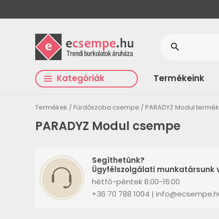
search
Kategóriák
Termékeink
Termékek
Fürdőszoba csempe
PARADYZ Modul termé
PARADYZ Modul csempe
Segíthetünk?
Ügyfélszolgálati munkatársunk v
hétfő-péntek 8:00-16:00
+36 70 788 1004 | info@ecsempe.h