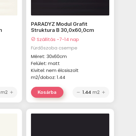
PARADYZ Modul Grafit
m
Struktura B 30,0x60,0cm
Szállítás ~7-14 nap
check_circle
Fürdőszoba csempe
Méret: 30x60cm
Felület: matt
Kivitel: nem élcsiszolt
m2/doboz: 1.44
m2
m2
Kosárba
add
remove
add