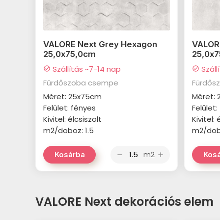
VALORE Next Grey Hexagon
VALOR
25,0x75,0cm
25,0x
Szállítás ~7-14 nap
Száll
check_circle
check_circle
Fürdőszoba csempe
Fürdős
Méret: 25x75cm
Méret:
Felület: fényes
Felület
Kivitel: élcsiszolt
Kivitel: 
m2/doboz: 1.5
m2/dobo
m2
Kosárba
Kos
remove
add
VALORE Next dekorációs elem