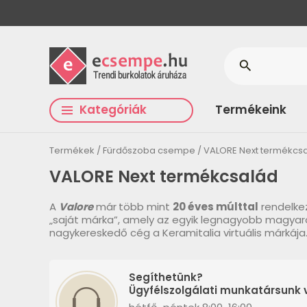
search
Kategóriák
Termékeink
Termékek
Fürdőszoba csempe
VALORE Next termékcs
VALORE Next termékcsalád
A
Valore
már
több mint
20 éves múlttal
rendelke
„saját márka”, amely az egyik legnagyobb magyar
nagykereskedő cég a Keramitalia virtuális márkája
Segíthetünk?
Ügyfélszolgálati munkatársunk v