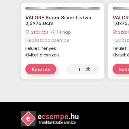
VALORE Super Silver Listwa
VALORE
2,5x75,0cm
1,0x75
Szállítás ~7-14 nap
Száll
check_circle
check_circle
Fürdőszoba csempe
Fürdős
Felület: fényes
Felület
Kivitel: élcsiszolt
Kivitel: 
db
Kosárba
Kos
remove
add