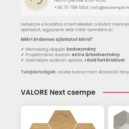
hétfő-péntek 8:00-16:00
+36 70 788 1004 | info@ecsempe.h
Helyezze a kosárba a termékeket a kívánt mennyi
ajánlatot, egyszerre akár több termékre is!
Miért érdemes ajánlatot kérni?
✔ Mennyiség alapján
kedvezmény
✔ Projektméret esetén
extra árkedvezmény
✔ Személyre szabott ajánlat,
rövid határidővel
Tulajdonságok:
szürke barna matt élcsiszolt f
VALORE Next csempe