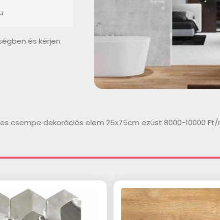
u
ségben és kérjen
ényes csempe dekorációs elem 25x75cm ezüst 8000-10000 F