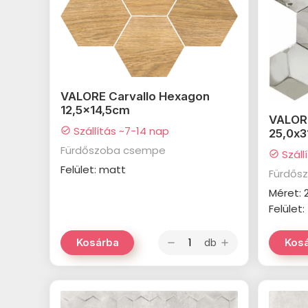
VALORE Carvallo Hexagon
12,5x14,5cm
VALORE
Szállítás ~7-14 nap
check_circle
25,0x3
Fürdőszoba csempe
Száll
check_circle
Felület: matt
Fürdős
Méret:
Felület
db
Kosárba
Kos
remove
add