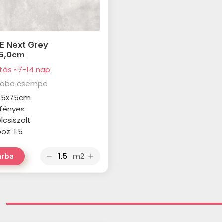
E Next Grey
75,0cm
ítás ~7-14 nap
zoba csempe
 25x75cm
: fényes
élcsiszolt
z: 1.5
m2
árba
remove
add