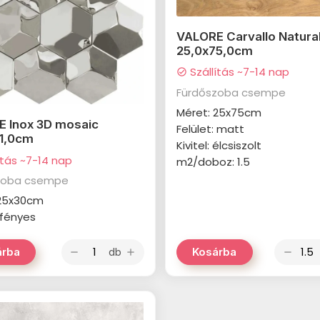
VALORE Carvallo Natura
25,0x75,0cm
Szállítás ~7-14 nap
check_circle
Fürdőszoba csempe
Méret: 25x75cm
 Inox 3D mosaic
Felület: matt
1,0cm
Kivitel: élcsiszolt
ítás ~7-14 nap
m2/doboz: 1.5
zoba csempe
 25x30cm
: fényes
db
árba
Kosárba
remove
add
remove