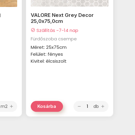
VALORE Next Grey Decor
l
25,0x75,0cm
Szállítás ~7-14 nap
check_circle
Fürdőszoba csempe
Méret: 25x75cm
Felület: fényes
Kivitel: élcsiszolt
m2
db
Kosárba
add
remove
add