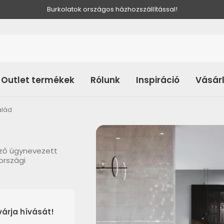
Burkolatok országos házhozszállítással!
Outlet termékek
Rólunk
Inspiráció
Vásár
alád
ző úgynevezett
országi
.
árja hívását!