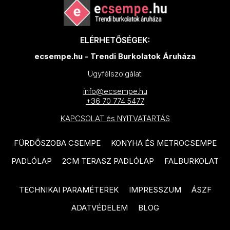
TUBADZIN Unit Plus termékcsalád
CERSANIT Charm termékcsalád
TUBADZIN Serenity termékcsalád
TILEZZA Bidisar termékcsalád
ELÉRHETŐSÉGEK:
TUBADZIN Shine Concrete
TILEZZA Bottega termékcsalád
ecsempe.hu - Trendi Burkolatok Áruháza
termékcsalád
TILEZZA Breccia termékcsalád
Ügyfélszolgálat:
TUBADZIN Muse termékcsalád
TILEZZA Cararra termékcsalád
info@ecsempe.hu
TUBADZIN Plain Stone
+36 70 774 5477
TILEZZA Coral termékcsalád
termékcsalád
KAPCSOLAT és NYITVATARTÁS
TILEZZA Impressione termékcsalád
TUBADZIN Senza termékcsalád
FÜRDŐSZOBA CSEMPE
KONYHA ÉS METROCSEMPE
TILEZZA Lea termékcsalád
TUBADZIN Coma termékcsalád
PADLÓLAP
2CM TERASZ PADLÓLAP
FALBURKOLAT
TILEZZA Pietra termékcsalád
TUBADZIN Mild Garden
TILEZZA Raggio termékcsalád
termékcsalád
TECHNIKAI PARAMÉTEREK
IMPRESSZUM
ÁSZF
TILEZZA Terra termékcsalád
TUBADZIN Brainstorm
ADATVÉDELEM
BLOG
termékcsalád
TILEZZA Terra Divina termékcsalád