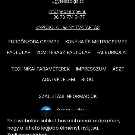
Ügyfélszolgálat:
SAIME CottoAntico termékcsalád
ARTÉ Vezin termékcsalád
info@ecsempe.hu
SAIME Phoenix termékcsalád
+36 70 774 5477
ARTÉ Origami termékcsalád
SAIME Titano termékcsalád
KAPCSOLAT és NYITVATARTÁS
ARTÉ Floral Stone termékcsalád
SAIME Artica termékcsalád
ARTÉ Ventura termékcsalád
FÜRDŐSZOBA CSEMPE
KONYHA ÉS METROCSEMPE
SAIME Ferrocemento termékcsalád
PADLÓLAP
2CM TERASZ PADLÓLAP
FALBURKOLAT
ARTÉ Marlena termékcsalád
SAIME Travertino termékcsalád
ARTÉ Kalma termékcsalád
TECHNIKAI PARAMÉTEREK
IMPRESSZUM
ÁSZF
SAIME Alpi termékcsalád
ARTÉ Borneo termékcsalád
ADATVÉDELEM
BLOG
SAIME Luserna termékcsalád
ARTÉ Idylla termékcsalád
SAIME Painted termékcsalád
SZÁLLÍTÁSI INFORMÁCIÓK
ARTÉ Neutral termékcsalád
SAIME Eternity termékcsalád
ARTÉ Caramell termékcsalád
Kövess minket a
Facebookon is!
SAIME Frammenta termékcsalád
Ez a weboldal sütiket használ annak érdekében,
ARTÉ Fuoco termékcsalád
hogy a lehető legjobb élményt nyújtsa.
SAIME Icon termékcsalád
ARTÉ Satini Marittimo