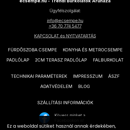
MAINZU Aterra termékcsalád
ecsempe.hu - Trendi Burkolatok Áruháza
PARADYZ Fuentes termékcsalád
Ügyfélszolgálat:
MAINZU Murales Optym
PARADYZ Puris termékcsalád
termékcsalád
info@ecsempe.hu
+36 70 774 5477
PARADYZ Urban Colours
MAINZU Florentine termékcsalád
KAPCSOLAT és NYITVATARTÁS
termékcsalád
MAINZU Taipei termékcsalád
TAU Bianchi termékcsalád
FÜRDŐSZOBA CSEMPE
KONYHA ÉS METROCSEMPE
MAINZU Greece termékcsalád
TAU Mailocia termékcsalád
PADLÓLAP
2CM TERASZ PADLÓLAP
FALBURKOLAT
MAINZU Halo termékcsalád
TAU Chanel termékcsalád
MAINZU Mikron termékcsalád
TECHNIKAI PARAMÉTEREK
IMPRESSZUM
ÁSZF
ARTÉ Margot termékcsalád
MAINZU Vintage termékcsalád
ADATVÉDELEM
BLOG
DOMINO Alabaster Shine
MAINZU Infusion termékcsalád
termékcsalád
SZÁLLÍTÁSI INFORMÁCIÓK
MAINZU Onix termékcsalád
DOMINO Dover termékcsalád
Kövess minket a
MAINZU Normandy termékcsalád
Facebookon is!
DOMINO Tibi termékcsalád
Ez a weboldal sütiket használ annak érdekében,