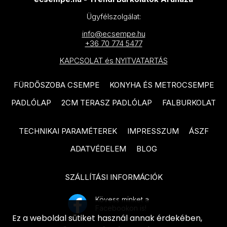
IDEA Ceramica Vernissage
Ügyfélszolgálat:
SANT'AGOSTINO Blendart
termékcsalád
termékcsalád
info@ecsempe.hu
IDEA Ceramica Brava
+36 70 774 5477
SANT'AGOSTINO Digitalart
termékcsalád
KAPCSOLAT és NYITVATARTÁS
termékcsalád
IDEA Ceramica Essenziale
SANT'AGOSTINO From
FÜRDŐSZOBA CSEMPE
KONYHA ÉS METROCSEMPE
termékcsalád
termékcsalád
PADLÓLAP
2CM TERASZ PADLÓLAP
FALBURKOLAT
PARADYZ Natura termékcsalád
SANT'AGOSTINO Insideart
PARADYZ Dream termékcsalád
termékcsalád
TECHNIKAI PARAMÉTEREK
IMPRESSZUM
ÁSZF
PARADYZ Emilly Grys termékcsalád
SANT'AGOSTINO New Deco
ADATVÉDELEM
BLOG
termékcsalád
PARADYZ Symetry termékcsalád
SZÁLLÍTÁSI INFORMÁCIÓK
SANT'AGOSTINO Oxidart
PARADYZ Sunlight Stone
termékcsalád
termékcsalád
Kövess minket a
Facebookon is!
TUBADZIN Aulla termékcsalád
PARADYZ Palazzo termékcsalád
Ez a weboldal sütiket használ annak érdekében,