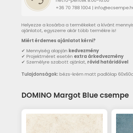
hétfő-péntek 8:00-16:00
+36 70 788 1004 | info@ecsempe.h
Helyezze a kosárba a termékeket a kívánt mennyi
ajánlatot, egyszerre akár több termékre is!
Miért érdemes ajánlatot kérni?
✔ Mennyiség alapján
kedvezmény
✔ Projektméret esetén
extra árkedvezmény
✔ Személyre szabott ajánlat,
rövid határidővel
Tulajdonságok:
bézs-krém matt padlólap 60x60c
DOMINO Margot Blue csempe