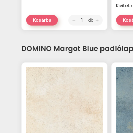
Kivitel:
db
Kosárba
Kos
remove
add
DOMINO Margot Blue padlóla