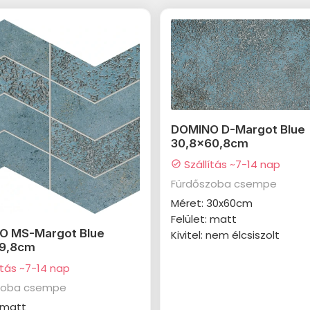
DOMINO D-Margot Blue
30,8x60,8cm
Szállítás ~7-14 nap
check_circle
Fürdőszoba csempe
Méret: 30x60cm
Felület: matt
O MS-Margot Blue
Kivitel: nem élcsiszolt
29,8cm
ítás ~7-14 nap
zoba csempe
: matt