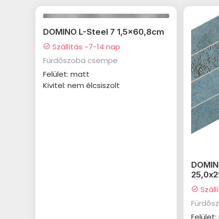
DOMINO L-Steel 7 1,5x60,8cm
Szállítás ~7-14 nap
check_circle
Fürdőszoba csempe
Felület: matt
Kivitel: nem élcsiszolt
DOMIN
25,0x
Száll
check_circle
Fürdős
Felület