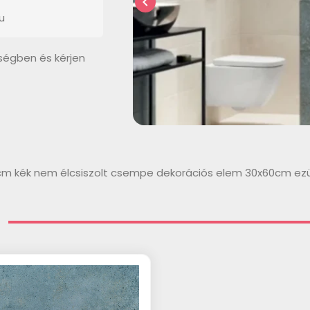
chevron_left
u
ségben és kérjen
m kék nem élcsiszolt csempe dekorációs elem 30x60cm ezü