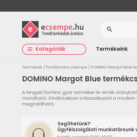
search
Kategóriák
Termékeink
Termékek
Fürdőszoba csempe
DOMINO Margot Blue t
DOMINO Margot Blue termékc
A lengyel Domino gyár termékei ár-érték arányba
mondható. Kínálatukban a klasszikustól a modern 
megtalálható.
Segíthetünk?
Ügyfélszolgálati munkatársunk v