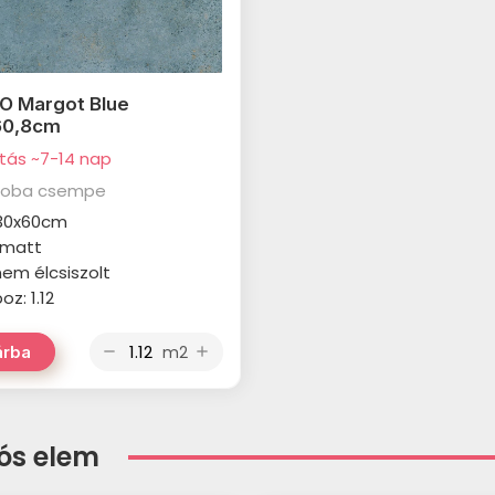
O Margot Blue
60,8cm
ítás ~7-14 nap
zoba csempe
 30x60cm
: matt
 nem élcsiszolt
z: 1.12
m2
árba
remove
add
ós elem