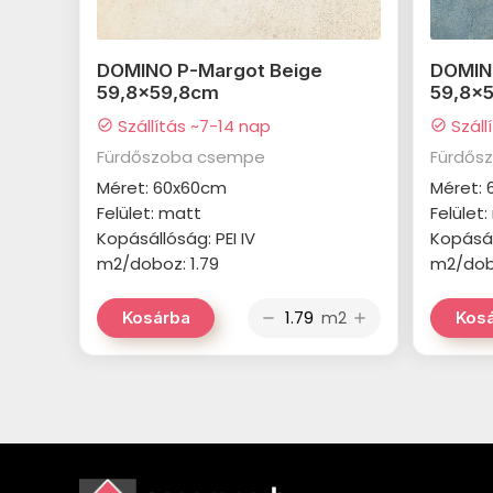
DOMINO P-Margot Beige
DOMIN
59,8x59,8cm
59,8x
Szállítás ~7-14 nap
Száll
check_circle
check_circle
Fürdőszoba csempe
Fürdős
Méret: 60x60cm
Méret:
Felület: matt
Felület
Kopásállóság: PEI IV
Kopásáll
m2/doboz: 1.79
m2/dobo
m2
Kosárba
Kos
remove
add