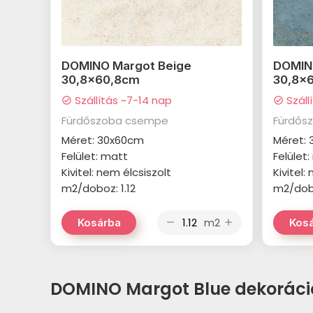
DOMINO Margot Beige
DOMIN
30,8x60,8cm
30,8x
Szállítás ~7-14 nap
Száll
check_circle
check_circle
Fürdőszoba csempe
Fürdős
Méret: 30x60cm
Méret:
Felület: matt
Felület
Kivitel: nem élcsiszolt
Kivitel:
m2/doboz: 1.12
m2/dobo
m2
Kosárba
Kos
remove
add
DOMINO Margot Blue dekoráci