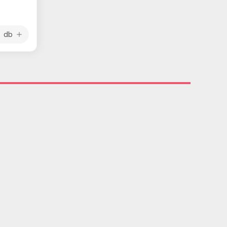
db
add