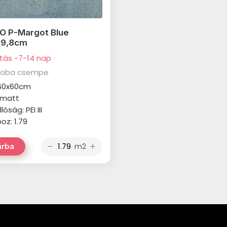
O P-Margot Blue
59,8cm
ítás ~7-14 nap
zoba csempe
 60x60cm
: matt
óság: PEI III
z: 1.79
m2
árba
remove
add