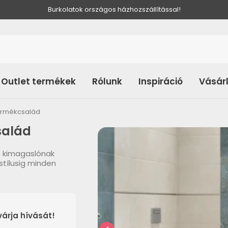
Burkolatok országos házhozszállítással!
Outlet termékek
Rólunk
Inspiráció
Vásár
ermékcsalád
salád
n kimagaslónak
stílusig minden
árja hívását!