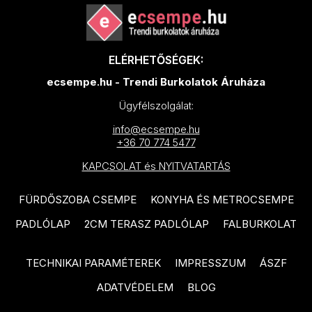
EQUIPE Caprice Deco termékcsalád
CIFRE Industrial termékcsalád
EQUIPE Babylone termékcsalád
CIFRE Timeless termékcsalád
EQUIPE Caprice termékcsalád
ELÉRHETŐSÉGEK:
CIFRE Viena termékcsalád
ecsempe.hu - Trendi Burkolatok Áruháza
PARADYZ Modern termékcsalád
CIFRE Moon termékcsalád
Ügyfélszolgálat:
PARADYZ Wood Basic
CIFRE Drop termékcsalád
termékcsalád
info@ecsempe.hu
+36 70 774 5477
CIFRE Polaris termékcsalád
PARADYZ Lightmood termékcsalád
KAPCSOLAT és NYITVATARTÁS
EQUIPE Hexatile termékcsalád
NOVABELL Eiche termékcsalád
FÜRDŐSZOBA CSEMPE
KONYHA ÉS METROCSEMPE
EQUIPE Artisan termékcsalád
NOVABELL Artwood termékcsalád
PADLÓLAP
2CM TERASZ PADLÓLAP
FALBURKOLAT
EQUIPE Tribeca termékcsalád
TAU Terracina termékcsalád
EQUIPE Coco termékcsalád
TAU Corten termékcsalád
TECHNIKAI PARAMÉTEREK
IMPRESSZUM
ÁSZF
EQUIPE Magma termékcsalád
TAU Devon termékcsalád
ADATVÉDELEM
BLOG
EQUIPE La Riviera termékcsalád