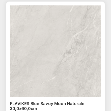
ALAPLANA Irvine termékcsalád
APARICI Attila termékcsalád
APARICI Corten termékcsalád
CRISTACER Maeva termékcsalád
CRISTACER Carlota termékcsalád
NOVABELL Fusion termékcsalád
VALORE Venis termékcsalád
VALORE Corina Cream
termékcsalád
VALORE Alabastro termékcsalád
VALORE Carla termékcsalád
FLAVIKER Blue Savoy Moon Naturale
VALORE Triada termékcsalád
30,0x60,0cm