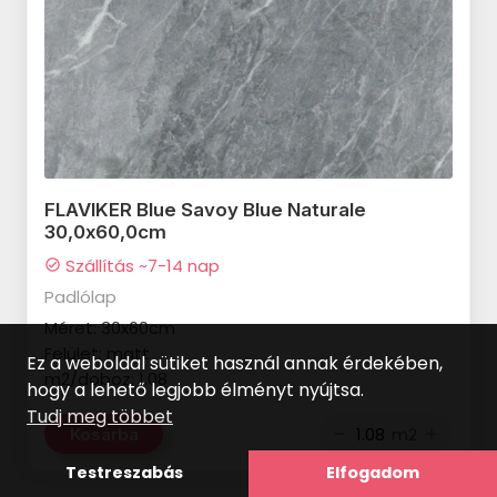
SAIME I Colori termékcsalád
TUBADZIN Albero termékcsalád
TUBADZIN Atlantic termékcsalád
TUBADZIN Barbados termékcsalád
TUBADZIN Barbora termékcsalád
FLAVIKER Blue Savoy Blue Naturale
30,0x60,0cm
TUBADZIN Boho termékcsalád
Szállítás ~7-14 nap
check_circle
TUBADZIN Calluna termékcsalád
Padlólap
Méret: 30x60cm
TUBADZIN Camelina termékcsalád
Felület: matt
Ez a weboldal sütiket használ annak érdekében,
TUBADZIN Clarity termékcsalád
m2/doboz: 1.08
hogy a lehető legjobb élményt nyújtsa.
Tudj meg többet
TUBADZIN Entity termékcsalád
m2
Kosárba
remove
add
TUBADZIN Galium termékcsalád
Testreszabás
Elfogadom