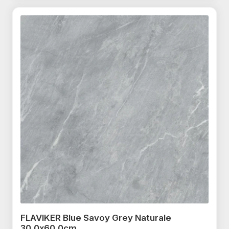
termékcsalád
CERSANIT Basic Beige
termékcsalád
CERSANIT Arce termékcsalád
CERSANIT Lastria termékcsalád
CERSANIT Foggy Night Wall
termékcsalád
CERSANIT Magnetic Flow
termékcsalád
CERSANIT Naris termékcsalád
CERSANIT Floral Landscape
termékcsalád
FLAVIKER Blue Savoy Grey Naturale
CERSANIT Special Marble
30,0x60,0cm