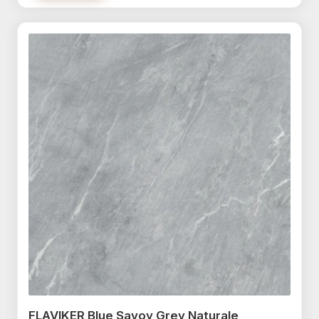
SAIME CottoAntico termékcsalád
ARTÉ Vezin termékcsalád
SAIME Phoenix termékcsalád
ARTÉ Origami termékcsalád
SAIME Titano termékcsalád
ARTÉ Floral Stone termékcsalád
SAIME Artica termékcsalád
ARTÉ Ventura termékcsalád
SAIME Ferrocemento termékcsalád
ARTÉ Marlena termékcsalád
SAIME Travertino termékcsalád
ARTÉ Kalma termékcsalád
SAIME Alpi termékcsalád
ARTÉ Borneo termékcsalád
SAIME Luserna termékcsalád
ARTÉ Idylla termékcsalád
SAIME Painted termékcsalád
ARTÉ Neutral termékcsalád
SAIME Eternity termékcsalád
ARTÉ Caramell termékcsalád
SAIME Frammenta termékcsalád
ARTÉ Fuoco termékcsalád
SAIME Icon termékcsalád
ARTÉ Satini Marittimo
FLAVIKER Blue Savoy Grey Naturale