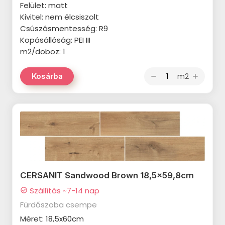
Felület: matt
IDEA Ceramica Vernissage
Kivitel: nem élcsiszolt
SANT'AGOSTINO Blendart
termékcsalád
Csúszásmentesség: R9
termékcsalád
Kopásállóság: PEI III
IDEA Ceramica Brava
SANT'AGOSTINO Digitalart
m2/doboz: 1
termékcsalád
termékcsalád
IDEA Ceramica Essenziale
m2
Kosárba
remove
add
SANT'AGOSTINO From
termékcsalád
termékcsalád
PARADYZ Natura termékcsalád
SANT'AGOSTINO Insideart
PARADYZ Dream termékcsalád
termékcsalád
PARADYZ Emilly Grys termékcsalád
SANT'AGOSTINO New Deco
termékcsalád
PARADYZ Symetry termékcsalád
CERSANIT Sandwood Brown 18,5x59,8cm
SANT'AGOSTINO Oxidart
PARADYZ Sunlight Stone
Szállítás ~7-14 nap
termékcsalád
check_circle
termékcsalád
Fürdőszoba csempe
TUBADZIN Aulla termékcsalád
PARADYZ Palazzo termékcsalád
Méret: 18,5x60cm