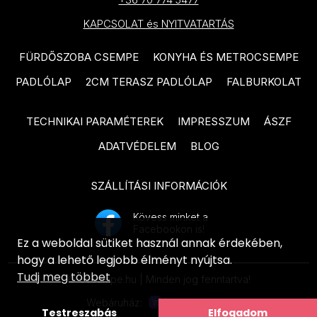
PARADYZ Nightwish termékcsalád
termékcsalád
KAPCSOLAT és NYITVATARTÁS
PARADYZ Happiness termékcsalád
TUBADZIN Grand Cave
PARADYZ Fiori termékcsalád
FÜRDŐSZOBA CSEMPE
KONYHA ÉS METROCSEMPE
termékcsalád
PARADYZ Sunlight Sand
PADLÓLAP
2CM TERASZ PADLÓLAP
FALBURKOLAT
TUBADZIN Grey Pulpis
termékcsalád
termékcsalád
TECHNIKAI PARAMÉTEREK
IMPRESSZUM
ÁSZF
PARADYZ Fancy termékcsalád
TUBADZIN Amber Vein
ADATVÉDELEM
BLOG
termékcsalád
PARADYZ Porcelano termékcsalád
TUBADZIN Balance Stone
PARADYZ Afternoon termékcsalád
SZÁLLÍTÁSI INFORMÁCIÓK
termékcsalád
PARADYZ Woodskin termékcsalád
Kövess minket a
ARTÉ Luno termékcsalád
Facebookon is!
PARADYZ Pure City termékcsalád
Ez a weboldal sütiket használ annak érdekében,
ARTÉ Shellstone White
hogy a lehető legjobb élményt nyújtsa.
PARADYZ Hope termékcsalád
termékcsalád
Tudj meg többet
© ecsempe.hu | Minden jog fenntartva!
PARADYZ Effect termékcsalád
ARTÉ Nakano termékcsalád
Webáruház:
Testreszabás
Elfogadom
PARADYZ Morning termékcsalád