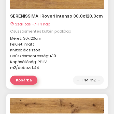
TUBADZIN Pietrasanta
PARADYZ Modul termékcsalád
termékcsalád
PARADYZ Harmony termékcsalád
SERENISSIMA I Roveri Intenso 30,0x120,0cm
TUBADZIN Torano termékcsalád
PARADYZ Feelings termékcsalád
Szállítás ~7-14 nap
check_circle
TUBADZIN Massa termékcsalád
Csúszásmentes kültéri padlólap
PARADYZ Memories termékcsalád
TUBADZIN Marmo D’oro
Méret: 30x120cm
PARADYZ Synergy Nero
Felület: matt
termékcsalád
termékcsalád
Kivitel: élcsiszolt
TUBADZIN Mountain Ash
Csúszásmentesség: R10
PARADYZ Synergy termékcsalád
termékcsalád
Kopásállóság: PEI IV
m2/doboz: 1.44
PARADYZ Emilly Beige
TUBADZIN Patina Plate
termékcsalád
termékcsalád
m2
Kosárba
remove
add
PARADYZ Freedom termékcsalád
TUBADZIN Aquamarine
termékcsalád
PARADYZ Illusion termékcsalád
TUBADZIN Industrio termékcsalád
PARADYZ Ideal termékcsalád
TUBADZIN Onice Bianco