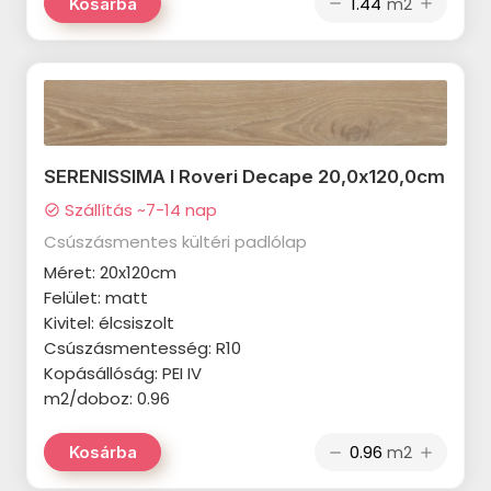
CERSANIT Dekorina termékcsalád
m2
Kosárba
remove
add
APAVISA Lamiere termékcsalád
STEGU Denver termékcsalád
CERSANIT Mystery Land
APAVISA Mood termékcsalád
termékcsalád
STEGU Creta termékcsalád
APAVISA Starline termékcsalád
CERSANIT Concrete Style
STEGU Country termékcsalád
APAVISA Wind termékcsalád
termékcsalád
STEGU Chicago termékcsalád
SERENISSIMA I Roveri Decape 20,0x120,0cm
AZULEV Eternal termékcsalád
CERSANIT Belize termékcsalád
STEGU Cambridge termékcsalád
Szállítás ~7-14 nap
check_circle
CERSANIT Harmony termékcsalád
CERSANIT Soft Romantic
Csúszásmentes kültéri padlólap
STEGU California termékcsalád
termékcsalád
CERSANIT Sandwood termékcsalád
Méret: 20x120cm
STEGU Calabria termékcsalád
Felület: matt
CERSANIT Gold Wish termékcsalád
CERSANIT Tizura termékcsalád
Kivitel: élcsiszolt
STEGU Boston termékcsalád
CERSANIT Home Jungle
Csúszásmentesség: R10
CERSANIT Monti termékcsalád
termékcsalád
STEGU Bianco termékcsalád
Kopásállóság: PEI IV
CERSANIT Gaia termékcsalád
m2/doboz: 0.96
CERSANIT Silky Travertine
STEGU Barbados termékcsalád
CERSANIT Beauty Forest
termékcsalád
m2
Kosárba
remove
add
STEGU Argento termékcsalád
termékcsalád
CERSANIT Snowdrops