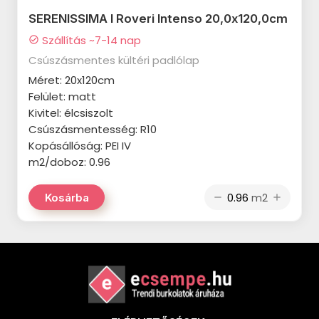
PARADYZ Nightwish termékcsalád
termékcsalád
SERENISSIMA I Roveri Intenso 20,0x120,0cm
PARADYZ Happiness termékcsalád
Szállítás ~7-14 nap
check_circle
TUBADZIN Grand Cave
PARADYZ Fiori termékcsalád
Csúszásmentes kültéri padlólap
termékcsalád
Méret: 20x120cm
PARADYZ Sunlight Sand
TUBADZIN Grey Pulpis
Felület: matt
termékcsalád
termékcsalád
Kivitel: élcsiszolt
PARADYZ Fancy termékcsalád
Csúszásmentesség: R10
TUBADZIN Amber Vein
Kopásállóság: PEI IV
termékcsalád
PARADYZ Porcelano termékcsalád
m2/doboz: 0.96
TUBADZIN Balance Stone
PARADYZ Afternoon termékcsalád
termékcsalád
m2
Kosárba
remove
add
PARADYZ Woodskin termékcsalád
ARTÉ Luno termékcsalád
PARADYZ Pure City termékcsalád
ARTÉ Shellstone White
PARADYZ Hope termékcsalád
termékcsalád
PARADYZ Effect termékcsalád
ARTÉ Nakano termékcsalád
PARADYZ Morning termékcsalád