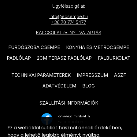
TUBADZIN Zien Terrazzo
Ügyfélszolgálat:
PIEMME Geostone termékcsalád
termékcsalád
info@ecsempe.hu
PIEMME Glitch termékcsalád
TUBADZIN Zien Lounge
+36 70 774 5477
termékcsalád
KAPCSOLAT és NYITVATARTÁS
PIEMME Soul termékcsalád
TUBADZIN Moor termékcsalád
PIEMME Majestic termékcsalád
FÜRDŐSZOBA CSEMPE
KONYHA ÉS METROCSEMPE
TUBADZIN Cielo e Terra
PIEMME Solorovere termékcsalád
PADLÓLAP
2CM TERASZ PADLÓLAP
FALBURKOLAT
termékcsalád
PIEMME Materia termékcsalád
TUBADZIN Heron termékcsalád
TECHNIKAI PARAMÉTEREK
IMPRESSZUM
ÁSZF
PIEMME Castlestone termékcsalád
TUBADZIN Abisso termékcsalád
ADATVÉDELEM
BLOG
PIEMME Cottage termékcsalád
TUBADZIN Cadence termékcsalád
SZÁLLÍTÁSI INFORMÁCIÓK
PIEMME Fleur de Bois termékcsalád
TUBADZIN Goldgreen termékcsalád
PIEMME Artdesia termékcsalád
Kövess minket a
ARTÉ Vinaros termékcsalád
Facebookon is!
VITACER Unik termékcsalád
Ez a weboldal sütiket használ annak érdekében,
ARTÉ Pinia termékcsalád
hogy a lehető legjobb élményt nyújtsa.