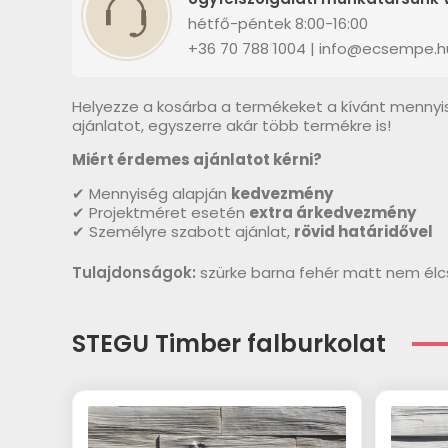
hétfő-péntek 8:00-16:00
+36 70 788 1004 | info@ecsempe.h
Helyezze a kosárba a termékeket a kívánt mennyi
ajánlatot, egyszerre akár több termékre is!
Miért érdemes ajánlatot kérni?
✔ Mennyiség alapján
kedvezmény
✔ Projektméret esetén
extra árkedvezmény
✔ Személyre szabott ajánlat,
rövid határidővel
Tulajdonságok:
szürke barna fehér matt nem élcs
STEGU Timber falburkolat