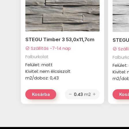
STEGU Timber 3 53,0x11,7cm
STEGU 
Szállítás ~7-14 nap
Száll
check_circle
check_circle
Falburkolat
Falburk
Felület: matt
Felület
Kivitel: nem élcsiszolt
Kivitel:
m2/doboz: 0,43
m2/dob
m2
Kosárba
Kos
remove
add