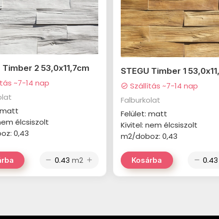
Timber 2 53,0x11,7cm
STEGU Timber 1 53,0x11
ítás ~7-14 nap
Szállítás ~7-14 nap
check_circle
olat
Falburkolat
: matt
Felület: matt
 nem élcsiszolt
Kivitel: nem élcsiszolt
oz: 0,43
m2/doboz: 0,43
m2
árba
Kosárba
remove
add
remove