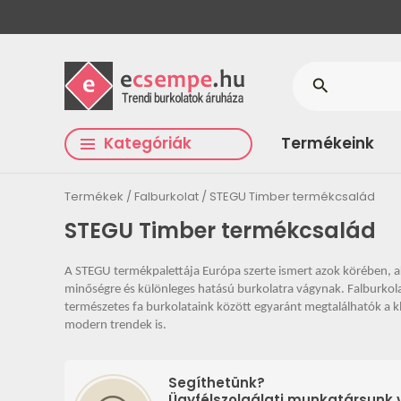
search
Kategóriák
Termékeink
Termékek
Falburkolat
STEGU Timber termékcsalád
STEGU Timber termékcsalád
A STEGU termékpalettája Európa szerte ismert azok körében, ak
minőségre és különleges hatású burkolatra vágynak. Falburkola
természetes fa burkolataink között egyaránt megtalálhatók a kl
modern trendek is.
Segíthetünk?
Ügyfélszolgálati munkatársunk v