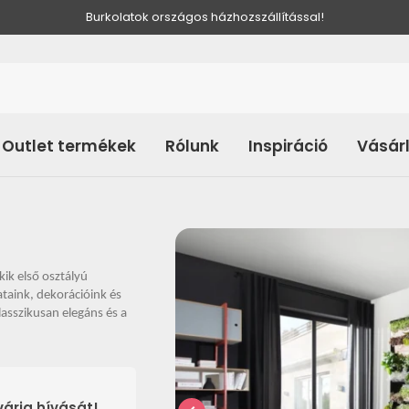
Burkolatok országos házhozszállítással!
Outlet termékek
Rólunk
Inspiráció
Vásár
ik első osztályú
taink, dekorációink és
asszikusan elegáns és a
árja hívását!