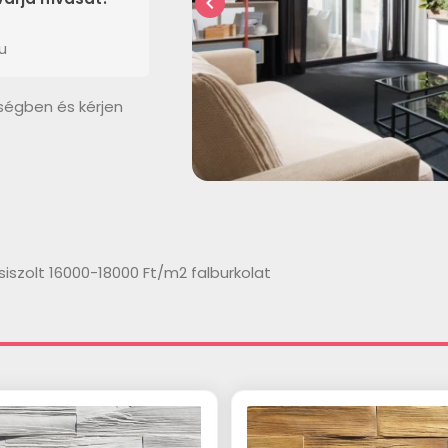
chevron_left
u
ségben és kérjen
iszolt 16000-18000 Ft/m2 falburkolat