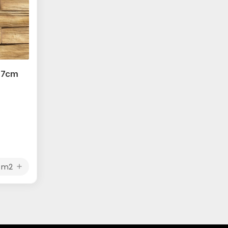
,7cm
m2
add