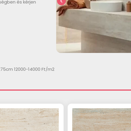
chevron_left
ségben és kérjen
x75cm 12000-14000 Ft/m2