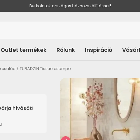
Burkolatok országos házhozszállítással!
Outlet termékek
Rólunk
Inspiráció
Vásár
ékcsalád
TUBADZIN Tissue csempe
árja hívását!
u