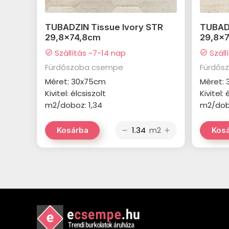
TUBADZIN Tissue Ivory STR
TUBADZ
29,8x74,8cm
29,8x
Szállítás ~7-14 nap
Száll
check_circle
check_circle
Fürdőszoba csempe
Fürdős
Méret: 30x75cm
Méret:
Kivitel: élcsiszolt
Kivitel: 
m2/doboz: 1,34
m2/dobo
m2
Kosárba
Kos
remove
add