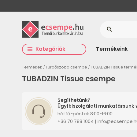
search
Kategóriák
Termékeink
Termékek
Fürdőszoba csempe
TUBADZIN Tissue term
TUBADZIN Tissue csempe
Segíthetünk?
Ügyfélszolgálati munkatársunk v
hétfő-péntek 8:00-16:00
+36 70 788 1004 | info@ecsempe.h