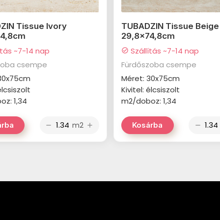
IN Tissue Ivory
TUBADZIN Tissue Beige
74,8cm
29,8x74,8cm
ítás ~7-14 nap
Szállítás ~7-14 nap
check_circle
zoba csempe
Fürdőszoba csempe
 30x75cm
Méret: 30x75cm
élcsiszolt
Kivitel: élcsiszolt
z: 1,34
m2/doboz: 1,34
m2
árba
Kosárba
remove
add
remove