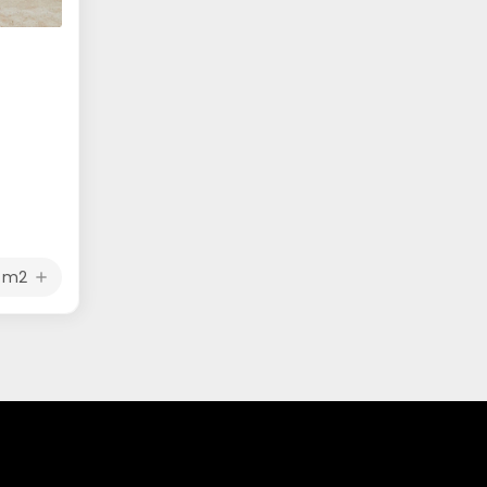
m2
add