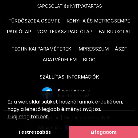
PARADYZ Nightwish termékcsalád
KAPCSOLAT és NYITVATARTÁS
termékcsalád
PARADYZ Happiness termékcsalád
TUBADZIN Grand Cave
FÜRDŐSZOBA CSEMPE
KONYHA ÉS METROCSEMPE
PARADYZ Fiori termékcsalád
termékcsalád
PADLÓLAP
2CM TERASZ PADLÓLAP
FALBURKOLAT
PARADYZ Sunlight Sand
TUBADZIN Grey Pulpis
termékcsalád
termékcsalád
TECHNIKAI PARAMÉTEREK
IMPRESSZUM
ÁSZF
PARADYZ Fancy termékcsalád
TUBADZIN Amber Vein
ADATVÉDELEM
BLOG
termékcsalád
PARADYZ Porcelano termékcsalád
SZÁLLÍTÁSI INFORMÁCIÓK
TUBADZIN Balance Stone
PARADYZ Afternoon termékcsalád
termékcsalád
PARADYZ Woodskin termékcsalád
Kövess minket a
Facebookon is!
ARTÉ Luno termékcsalád
PARADYZ Pure City termékcsalád
Ez a weboldal sütiket használ annak érdekében,
ARTÉ Shellstone White
hogy a lehető legjobb élményt nyújtsa.
PARADYZ Hope termékcsalád
Tudj meg többet
termékcsalád
© ecsempe.hu | Minden jog fenntartva!
PARADYZ Effect termékcsalád
Webáruház:
ARTÉ Nakano termékcsalád
Testreszabás
Elfogadom
PARADYZ Morning termékcsalád