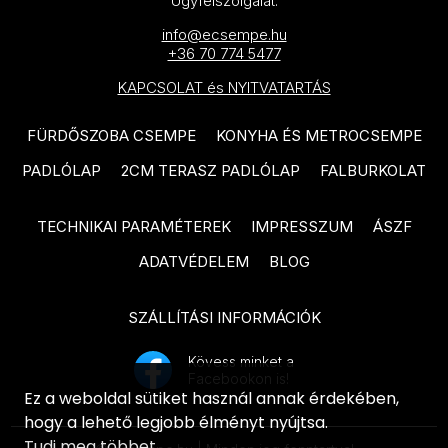
PARADYZ Nightwish termékcsalád
Ügyfélszolgálat:
termékcsalád
info@ecsempe.hu
PARADYZ Happiness termékcsalád
+36 70 774 5477
TUBADZIN Grand Cave
PARADYZ Fiori termékcsalád
termékcsalád
KAPCSOLAT és NYITVATARTÁS
PARADYZ Sunlight Sand
TUBADZIN Grey Pulpis
FÜRDŐSZOBA CSEMPE
KONYHA ÉS METROCSEMPE
termékcsalád
termékcsalád
PADLÓLAP
2CM TERASZ PADLÓLAP
FALBURKOLAT
PARADYZ Fancy termékcsalád
TUBADZIN Amber Vein
termékcsalád
PARADYZ Porcelano termékcsalád
TECHNIKAI PARAMÉTEREK
IMPRESSZUM
ÁSZF
TUBADZIN Balance Stone
PARADYZ Afternoon termékcsalád
ADATVÉDELEM
BLOG
termékcsalád
PARADYZ Woodskin termékcsalád
ARTÉ Luno termékcsalád
SZÁLLÍTÁSI INFORMÁCIÓK
PARADYZ Pure City termékcsalád
ARTÉ Shellstone White
Kövess minket a
PARADYZ Hope termékcsalád
termékcsalád
Facebookon is!
Ez a weboldal sütiket használ annak érdekében,
PARADYZ Effect termékcsalád
ARTÉ Nakano termékcsalád
hogy a lehető legjobb élményt nyújtsa.
PARADYZ Morning termékcsalád
Tudj meg többet