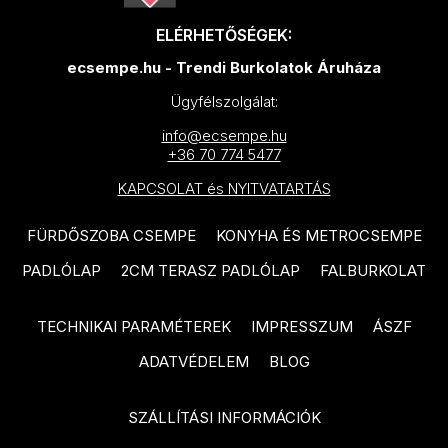
MAINZU Bottega termékcsalád
DOMINO Tempre Grey
ELÉRHETŐSÉGEK:
MAINZU Trinity termékcsalád
termékcsalád
ecsempe.hu - Trendi Burkolatok Áruháza
MAINZU Travertine termékcsalád
DOMINO Bonella termékcsalád
Ügyfélszolgálat:
MAINZU Via Augusta termékcsalád
DOMINO Woodbrille termékcsalád
info@ecsempe.hu
UNDEFASA Diverso termékcsalád
DOMINO Margot Blue termékcsalád
+36 70 774 5477
KAPCSOLAT és NYITVATARTÁS
CERSANIT Pine Wood termékcsalád
DOMINO Burano Green
termékcsalád
CERSANIT Finwood termékcsalád
FÜRDŐSZOBA CSEMPE
KONYHA ÉS METROCSEMPE
DOMINO Astri termékcsalád
CERSANIT Royalwood
PADLÓLAP
2CM TERASZ PADLÓLAP
FALBURKOLAT
termékcsalád
DOMINO Credo termékcsalád
TECHNIKAI PARAMÉTEREK
IMPRESSZUM
ÁSZF
CERSANIT Birch Wood
DOMINO Gris termékcsalád
termékcsalád
ADATVÉDELEM
BLOG
DOMINO Tempre Beige
CERSANIT Serenity termékcsalád
termékcsalád
SZÁLLÍTÁSI INFORMÁCIÓK
CERSANIT Chesterwood
DOMINO Micare termékcsalád