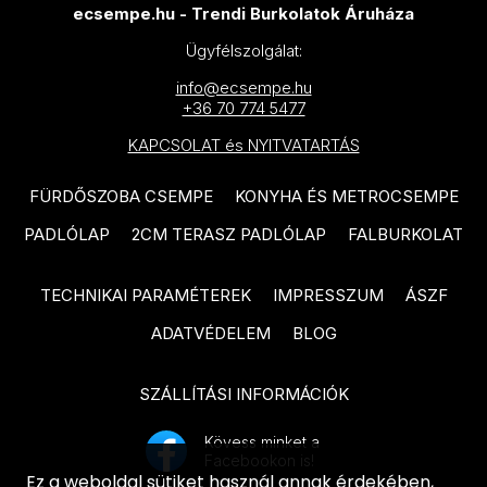
TAU Metal termékcsalád
ecsempe.hu - Trendi Burkolatok Áruháza
EQUIPE Vitral termékcsalád
TAU Portloren termékcsalád
Ügyfélszolgálat:
EQUIPE Raku termékcsalád
VIVES 1900 termékcsalád
info@ecsempe.hu
+36 70 774 5477
EQUIPE Hopp termékcsalád
VIVES Farnese termékcsalád
KAPCSOLAT és NYITVATARTÁS
IDEA Ceramica Ki Match
VIVES Nassau termékcsalád
termékcsalád
FÜRDŐSZOBA CSEMPE
KONYHA ÉS METROCSEMPE
VIVES Pop Tile termékcsalád
IDEA Ceramica Karma
PADLÓLAP
2CM TERASZ PADLÓLAP
FALBURKOLAT
DOMINO Colore termékcsalád
termékcsalád
DOMINO Amparo termékcsalád
TECHNIKAI PARAMÉTEREK
IMPRESSZUM
ÁSZF
IDEA Ceramica Marvel
termékcsalád
DOMINO Remos termékcsalád
ADATVÉDELEM
BLOG
IDEA Ceramica Rainbow
RAGNO Rewind termékcsalád
SZÁLLÍTÁSI INFORMÁCIÓK
termékcsalád
RAGNO Woodmania termékcsalád
IDEA Ceramica Shine
Kövess minket a
RAGNO Woodessence
Facebookon is!
termékcsalád
Ez a weboldal sütiket használ annak érdekében,
termékcsalád