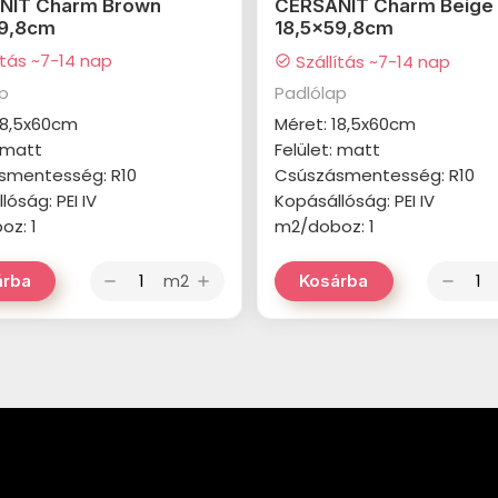
NIT Charm Brown
CERSANIT Charm Beige
59,8cm
18,5x59,8cm
ítás ~7-14 nap
Szállítás ~7-14 nap
check_circle
ap
Padlólap
18,5x60cm
Méret: 18,5x60cm
: matt
Felület: matt
smentesség: R10
Csúszásmentesség: R10
lóság: PEI IV
Kopásállóság: PEI IV
oz: 1
m2/doboz: 1
m2
árba
Kosárba
remove
add
remove