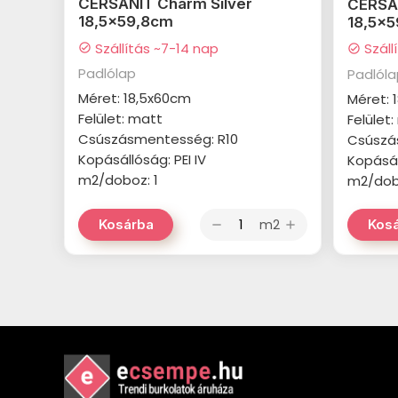
CERSANIT Charm Silver
CERSA
18,5x59,8cm
18,5x
Szállítás ~7-14 nap
Száll
check_circle
check_circle
Padlólap
Padlól
Méret: 18,5x60cm
Méret: 
Felület: matt
Felület
Csúszásmentesség: R10
Csúszá
Kopásállóság: PEI IV
Kopásál
m2/doboz: 1
m2/dob
m2
Kosárba
Kos
remove
add