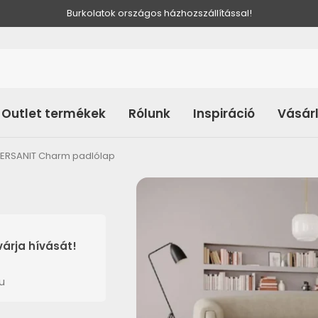
Burkolatok országos házhozszállítással!
Outlet termékek
Rólunk
Inspiráció
Vásár
ERSANIT Charm padlólap
árja hívását!
u