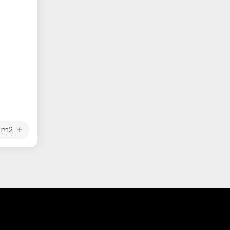
m2
add