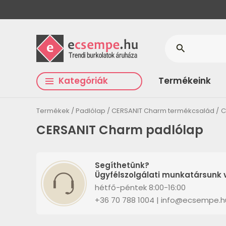
search
Kategóriák
Termékeink
Termékek
Padlólap
CERSANIT Charm termékcsalád
C
CERSANIT Charm padlólap
Segíthetünk?
Ügyfélszolgálati munkatársunk v
hétfő-péntek 8:00-16:00
+36 70 788 1004 | info@ecsempe.h