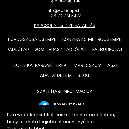
Ügyfélszolgálat:
IDEA Ceramica Vernissage
SANT'AGOSTINO Blendart
info@ecsempe.hu
termékcsalád
+36 70 774 5477
termékcsalád
IDEA Ceramica Brava
KAPCSOLAT és NYITVATARTÁS
SANT'AGOSTINO Digitalart
termékcsalád
termékcsalád
FÜRDŐSZOBA CSEMPE
KONYHA ÉS METROCSEMPE
IDEA Ceramica Essenziale
SANT'AGOSTINO From
termékcsalád
PADLÓLAP
2CM TERASZ PADLÓLAP
FALBURKOLAT
termékcsalád
PARADYZ Natura termékcsalád
SANT'AGOSTINO Insideart
TECHNIKAI PARAMÉTEREK
IMPRESSZUM
ÁSZF
PARADYZ Dream termékcsalád
termékcsalád
ADATVÉDELEM
BLOG
PARADYZ Emilly Grys termékcsalád
SANT'AGOSTINO New Deco
termékcsalád
SZÁLLÍTÁSI INFORMÁCIÓK
PARADYZ Symetry termékcsalád
SANT'AGOSTINO Oxidart
PARADYZ Sunlight Stone
Kövess minket a
Facebookon is!
termékcsalád
termékcsalád
Ez a weboldal sütiket használ annak érdekében,
TUBADZIN Aulla termékcsalád
hogy a lehető legjobb élményt nyújtsa.
PARADYZ Palazzo termékcsalád
Tudj meg többet