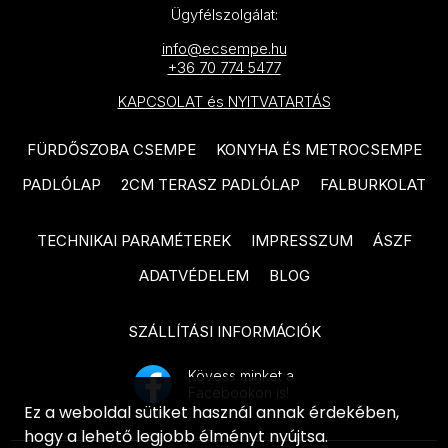
MAINZU Bottega termékcsalád
DOMINO Tempre Grey
Ügyfélszolgálat:
MAINZU Trinity termékcsalád
termékcsalád
info@ecsempe.hu
+36 70 774 5477
MAINZU Travertine termékcsalád
DOMINO Bonella termékcsalád
KAPCSOLAT és NYITVATARTÁS
MAINZU Via Augusta termékcsalád
DOMINO Woodbrille termékcsalád
FÜRDŐSZOBA CSEMPE
KONYHA ÉS METROCSEMPE
UNDEFASA Diverso termékcsalád
DOMINO Margot Blue termékcsalád
PADLÓLAP
2CM TERASZ PADLÓLAP
FALBURKOLAT
CERSANIT Pine Wood termékcsalád
DOMINO Burano Green
termékcsalád
CERSANIT Finwood termékcsalád
TECHNIKAI PARAMÉTEREK
IMPRESSZUM
ÁSZF
DOMINO Astri termékcsalád
CERSANIT Royalwood
ADATVÉDELEM
BLOG
termékcsalád
DOMINO Credo termékcsalád
CERSANIT Birch Wood
DOMINO Gris termékcsalád
SZÁLLÍTÁSI INFORMÁCIÓK
termékcsalád
DOMINO Tempre Beige
Kövess minket a
CERSANIT Serenity termékcsalád
Facebookon is!
termékcsalád
Ez a weboldal sütiket használ annak érdekében,
CERSANIT Chesterwood
DOMINO Micare termékcsalád
hogy a lehető legjobb élményt nyújtsa.