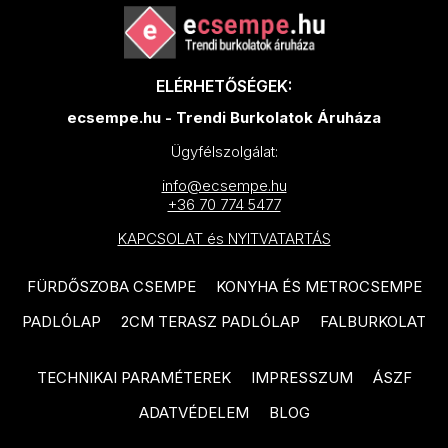
EQUIPE Caprice Deco termékcsalád
CIFRE Industrial termékcsalád
EQUIPE Babylone termékcsalád
CIFRE Timeless termékcsalád
EQUIPE Caprice termékcsalád
ELÉRHETŐSÉGEK:
CIFRE Viena termékcsalád
ecsempe.hu - Trendi Burkolatok Áruháza
PARADYZ Modern termékcsalád
CIFRE Moon termékcsalád
Ügyfélszolgálat:
PARADYZ Wood Basic
CIFRE Drop termékcsalád
termékcsalád
info@ecsempe.hu
+36 70 774 5477
CIFRE Polaris termékcsalád
PARADYZ Lightmood termékcsalád
KAPCSOLAT és NYITVATARTÁS
EQUIPE Hexatile termékcsalád
NOVABELL Eiche termékcsalád
FÜRDŐSZOBA CSEMPE
KONYHA ÉS METROCSEMPE
EQUIPE Artisan termékcsalád
NOVABELL Artwood termékcsalád
PADLÓLAP
2CM TERASZ PADLÓLAP
FALBURKOLAT
EQUIPE Tribeca termékcsalád
TAU Terracina termékcsalád
EQUIPE Coco termékcsalád
TAU Corten termékcsalád
TECHNIKAI PARAMÉTEREK
IMPRESSZUM
ÁSZF
EQUIPE Magma termékcsalád
TAU Devon termékcsalád
ADATVÉDELEM
BLOG
EQUIPE La Riviera termékcsalád