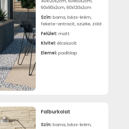
40x120x2cm, 60x60x2cm,
60x90x2cm, 60x120x2cm
Szín:
barna, bézs-krém,
fekete-antracit, szürke, zöld
Felület:
matt
Kivitel:
élcsiszolt
Elemei:
padlólap
Falburkolat
Szín:
barna, bézs-krém,