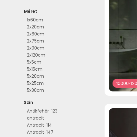
Méret
1x60cm
2x20cm
2x60cm
2x75cm
2x90cm
2x120cm
5x5cm
5x15cm
5x20cm
5x25cm
10000-120
5x30cm
5x40cm
Szín
5x90cm
Antikfehér-123
6,5x30cm
antracit
6,5x40cm
Antracit-114
6x20cm
Antracit-147
6x25cm