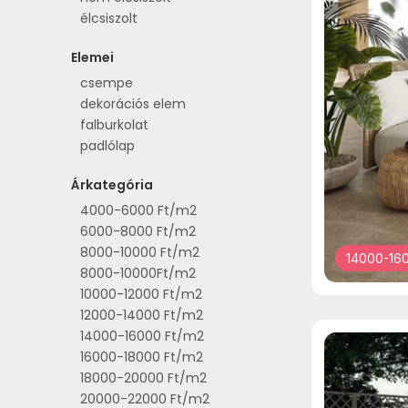
fekete-fehér
12,5x12,5cm
élcsiszolt
fekete-rose gold
12,5x25cm
Elemei
Gesztenye-142
12x12cm
Holdfehér-103
12x30cm
csempe
Homok-133
12x60cm
dekorációs elem
Jegesszürke-127
13x13cm
falburkolat
Jázmin-130
15,7x2,6x11,7cm
padlólap
Karamell-141
15x15cm
Árkategória
Karamell-187
15x30cm
Karibi homok-137
15x45cm
4000-6000 Ft/m2
Kastélyszürke-125
15x60cm
6000-8000 Ft/m2
króm
15x80cm
8000-10000 Ft/m2
14000-160
kék
15x90cm
8000-10000Ft/m2
Középszürke-112
15x120cm
10000-12000 Ft/m2
lila
16,5x100cm
12000-14000 Ft/m2
Londonszürke-119
16,6x4,8x10,2cm
14000-16000 Ft/m2
Manhattan-110
16x15cm
16000-18000 Ft/m2
Manhattan-111
17,1x3,5x11,8cm
18000-20000 Ft/m2
metál szürke
17,5x20cm
20000-22000 Ft/m2