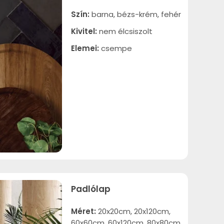
Szín:
barna, bézs-krém, fehér
Kivitel:
nem élcsiszolt
Elemei:
csempe
Padlólap
Méret:
20x20cm, 20x120cm,
60x60cm, 60x120cm, 80x80cm