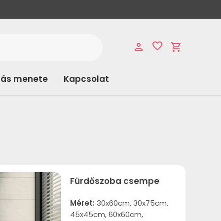
favorite_border
person
shopping_cart
lás menete
Kapcsolat
Fürdőszoba csempe
Méret:
30x60cm, 30x75cm,
45x45cm, 60x60cm,