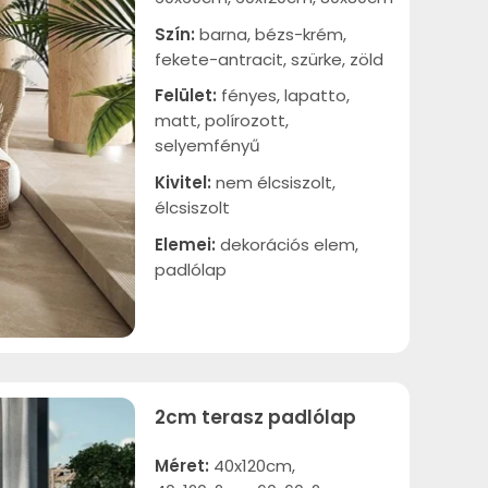
Szín:
barna, bézs-krém,
fekete-antracit, szürke, zöld
Felület:
fényes, lapatto,
matt, polírozott,
selyemfényű
Kivitel:
nem élcsiszolt,
élcsiszolt
Elemei:
dekorációs elem,
padlólap
2cm terasz padlólap
Méret:
40x120cm,