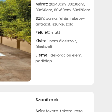
Méret:
20x40cm, 30x30cm,
30x60cm, 60x60cm, 60x120cm
Szín:
barna, fehér, fekete-
antracit, szürke, zöld
Felület:
matt
Kivitel:
nem élcsiszolt,
élcsiszolt
Elemei:
dekorációs elem,
padlólap
Szaniterek
Szín:
fekete, fekete-rose