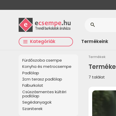
search
Kategóriák
Termékeink
Termékek
Fürdőszoba csempe
Terméke
Konyha és metrocsempe
Padlólap
7 találat
2cm terasz padlólap
Falburkolat
Csúszásmentes kültéri
padlólap
Segédanyagok
Szaniterek