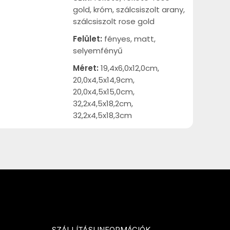
gold, króm, szálcsiszolt arany,
szálcsiszolt rose gold
Felület:
fényes, matt,
selyemfényű
Méret:
19,4x6,0x12,0cm,
20,0x4,5x14,9cm,
20,0x4,5x15,0cm,
32,2x4,5x18,2cm,
32,2x4,5x18,3cm
SZÁLLÍTÁSI INFORMÁCIÓK