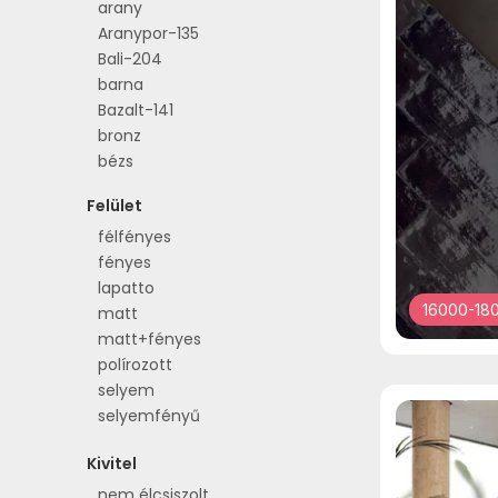
arany
6x30cm
Aranypor-135
6x60cm
Bali-204
7,5x15cm
barna
7,5x30cm
Bazalt-141
7x25cm
bronz
7x30cm
bézs
8x25cm
Bézs-132
8x30cm
Felület
bézs-krém
9x40cm
félfényes
Cementszürke-113
10x10cm
fényes
Cementszürke-129
10x12cm
lapatto
ezüst
10x20cm
16000-180
matt
Ezüstszürke-105
10x30cm
matt+fényes
Ezüstszürke-111
10x50cm
polírozott
fehér
10x60cm
selyem
Fehér-100
10x70cm
selyemfényű
fekete
11,8x5,6x7,5cm
Fekete-120
11x10cm
Kivitel
Fekete-150
11x55cm
fekete-antracit
11x60cm
nem élcsiszolt