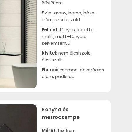
60x120cm
Szín:
arany, barna, bézs-
krém, szürke, zöld
Felület:
fényes, lapatto,
matt, matt+fényes,
selyemfényű
Kivitel:
nem élcsiszolt,
élcsiszolt
Elemei:
csempe, dekorációs
elem, padlólap
Konyha és
metrocsempe
Méret:
15x15cm