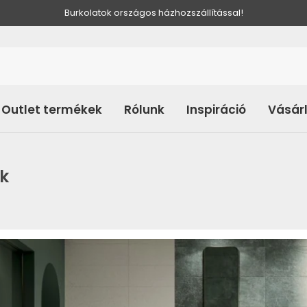
Burkolatok országos házhozszállítással!
Outlet termékek
Rólunk
Inspiráció
Vásár
k