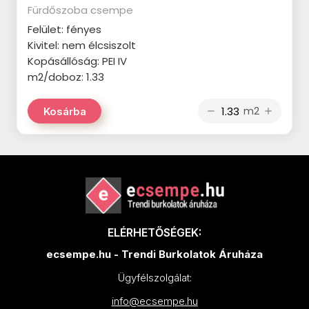
CERSANIT Dekorina termékcsalád
APAVISA Lamiere termékcsalád
Fürdőszoba csempe
STEGU Denver termékcsalád
CERSANIT Mystery Land
Felület: fényes
APAVISA Mood termékcsalád
Kivitel: nem élcsiszolt
termékcsalád
STEGU Creta termékcsalád
Kopásállóság: PEI IV
APAVISA Starline termékcsalád
CERSANIT Concrete Style
STEGU Country termékcsalád
m2/doboz: 1.33
APAVISA Wind termékcsalád
termékcsalád
STEGU Chicago termékcsalád
m2
Kosárba
remove
add
AZULEV Eternal termékcsalád
CERSANIT Belize termékcsalád
STEGU Cambridge termékcsalád
CERSANIT Harmony termékcsalád
CERSANIT Soft Romantic
STEGU California termékcsalád
termékcsalád
CERSANIT Sandwood termékcsalád
STEGU Calabria termékcsalád
CERSANIT Gold Wish termékcsalád
CERSANIT Tizura termékcsalád
STEGU Boston termékcsalád
CERSANIT Home Jungle
CERSANIT Monti termékcsalád
termékcsalád
ELÉRHETŐSÉGEK:
STEGU Bianco termékcsalád
CERSANIT Gaia termékcsalád
ecsempe.hu - Trendi Burkolatok Áruháza
CERSANIT Silky Travertine
STEGU Barbados termékcsalád
CERSANIT Beauty Forest
termékcsalád
Ügyfélszolgálat:
STEGU Argento termékcsalád
termékcsalád
CERSANIT Snowdrops
info@ecsempe.hu