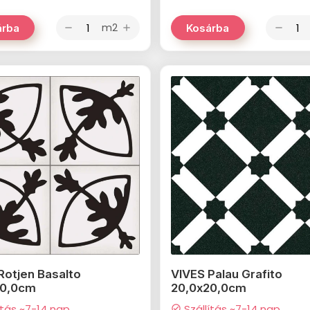
m2
árba
Kosárba
remove
add
remove
Rotjen Basalto
VIVES Palau Grafito
20,0cm
20,0x20,0cm
ítás ~7-14 nap
Szállítás ~7-14 nap
check_circle