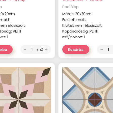
ap
Padlólap
 20x20cm
Méret: 20x20cm
: matt
Felület: matt
 nem élcsiszolt
Kivitel: nem élcsiszolt
óság: PEI III
Kopásállóság: PEI III
oz: 1
m2/doboz: 1
m2
árba
Kosárba
remove
add
remove