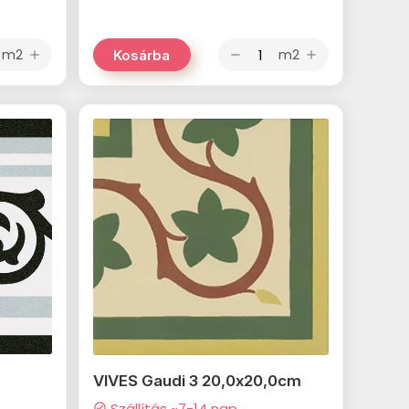
m2
m2
Kosárba
add
remove
add
VIVES Gaudi 3 20,0x20,0cm
Szállítás ~7-14 nap
check_circle