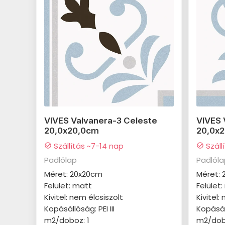
VIVES Valvanera-3 Celeste
VIVES 
20,0x20,0cm
20,0x
Szállítás ~7-14 nap
Száll
check_circle
check_circle
Padlólap
Padlól
Méret: 20x20cm
Méret:
Felület: matt
Felület
Kivitel: nem élcsiszolt
Kivitel:
Kopásállóság: PEI III
Kopásáll
m2/doboz: 1
m2/dob