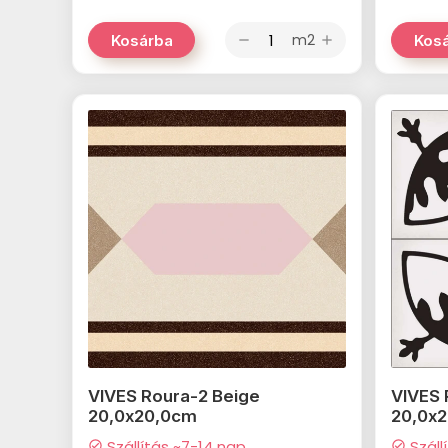
m2
Kosárba
Kos
remove
add
VIVES Roura-2 Beige
VIVES 
20,0x20,0cm
20,0x
Szállítás ~7-14 nap
Száll
check_circle
check_circle