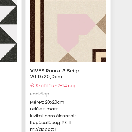
VIVES Roura-3 Beige
20,0x20,0cm
Szállítás ~7-14 nap
check_circle
Padlólap
Méret: 20x20cm
Felület: matt
Kivitel: nem élcsiszolt
Kopásállóság: PEI III
m2/doboz: 1