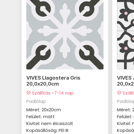
VIVES Llagostera Gris
VIVES 
20,0x20,0cm
20,0x
Szállítás ~7-14 nap
Száll
check_circle
check_circle
Padlólap
Padlól
Méret: 20x20cm
Méret:
Felület: matt
Felület
Kivitel: nem élcsiszolt
Kivitel:
Kopásállóság: PEI III
Kopásáll