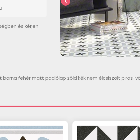
chevron_left
u
ségben és kérjen
 barna fehér matt padlólap zöld kék nem élcsiszolt piros-