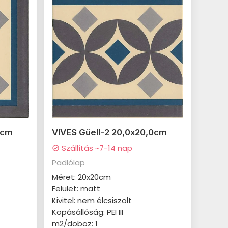
0cm
VIVES Güell-2 20,0x20,0cm
Szállítás ~7-14 nap
check_circle
Padlólap
Méret: 20x20cm
Felület: matt
Kivitel: nem élcsiszolt
Kopásállóság: PEI III
m2/doboz: 1