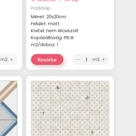
Padlólap
Méret: 20x20cm
Felület: matt
Kivitel: nem élcsiszolt
Kopásállóság: PEI III
m2/doboz: 1
m2
m2
Kosárba
add
remove
add