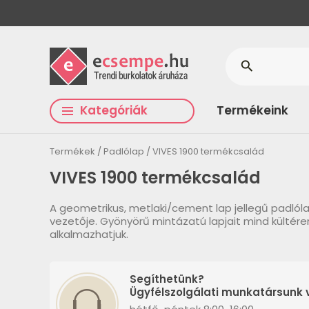
search
Kategóriák
Termékeink
Termékek
Padlólap
VIVES 1900 termékcsalád
VIVES 1900 termékcsalád
A geometrikus, metlaki/cement lap jellegű padlól
vezetője. Gyönyörű mintázatú lapjait mind kültére
alkalmazhatjuk.
Segíthetünk?
Ügyfélszolgálati munkatársunk v