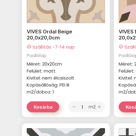
VIVES Ordal Beige
VIVES 
20,0x20,0cm
20,0x
Szállítás ~7-14 nap
Száll
check_circle
check_circle
Padlólap
Padlól
Méret: 20x20cm
Méret:
Felület: matt
Felület
Kivitel: nem élcsiszolt
Kivitel:
Kopásállóság: PEI III
Kopásáll
m2/doboz: 1
m2/dob
m2
Kosárba
Kos
remove
add