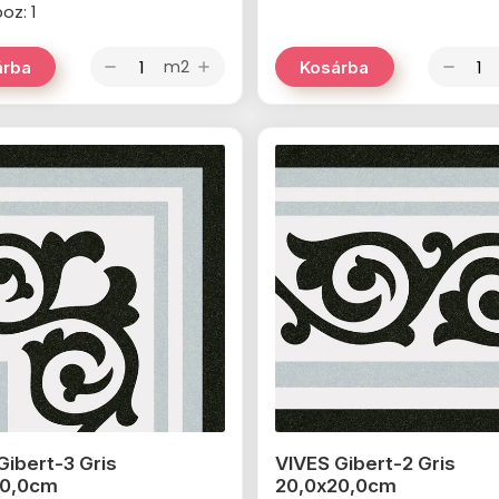
oz: 1
m2
árba
Kosárba
remove
add
remove
Gibert-3 Gris
VIVES Gibert-2 Gris
20,0cm
20,0x20,0cm