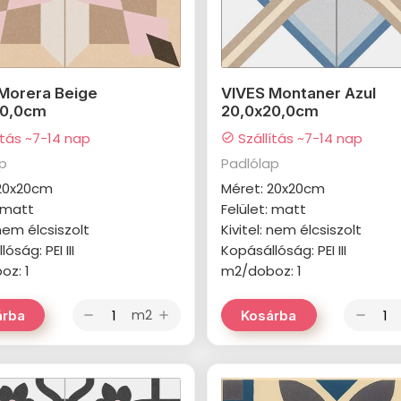
Morera Beige
VIVES Montaner Azul
20,0cm
20,0x20,0cm
ítás ~7-14 nap
Szállítás ~7-14 nap
check_circle
ap
Padlólap
 20x20cm
Méret: 20x20cm
: matt
Felület: matt
 nem élcsiszolt
Kivitel: nem élcsiszolt
óság: PEI III
Kopásállóság: PEI III
oz: 1
m2/doboz: 1
m2
árba
Kosárba
remove
add
remove