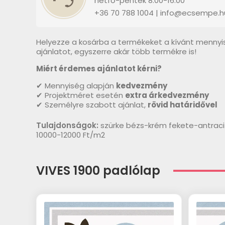
hétfő-péntek 8:00-16:00
+36 70 788 1004 | info@ecsempe.h
Helyezze a kosárba a termékeket a kívánt mennyi
ajánlatot, egyszerre akár több termékre is!
Miért érdemes ajánlatot kérni?
✔ Mennyiség alapján
kedvezmény
✔ Projektméret esetén
extra árkedvezmény
✔ Személyre szabott ajánlat,
rövid határidővel
Tulajdonságok:
szürke bézs-krém fekete-antracit
10000-12000 Ft/m2
VIVES 1900 padlólap