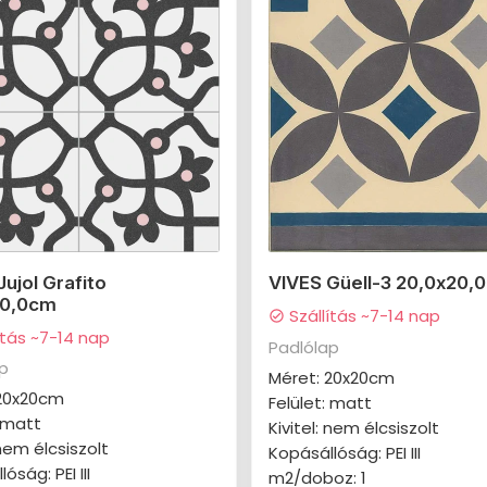
Jujol Grafito
VIVES Güell-3 20,0x20,
20,0cm
Szállítás ~7-14 nap
check_circle
ítás ~7-14 nap
Padlólap
ap
Méret: 20x20cm
 20x20cm
Felület: matt
: matt
Kivitel: nem élcsiszolt
 nem élcsiszolt
Kopásállóság: PEI III
óság: PEI III
m2/doboz: 1