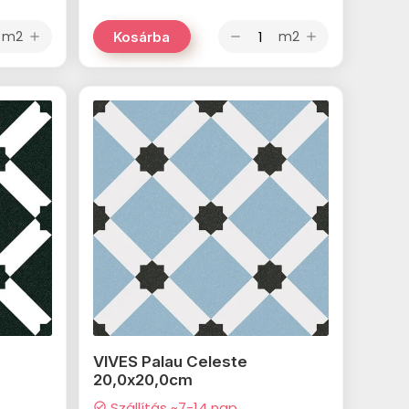
m2
m2
Kosárba
add
remove
add
VIVES Palau Celeste
20,0x20,0cm
Szállítás ~7-14 nap
check_circle