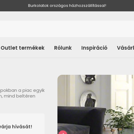
Burkolatok országos házhozszállítással!
Outlet termékek
Rólunk
Inspiráció
Vásár
apokban a piac egyik
n, mind beltéren
árja hívását!