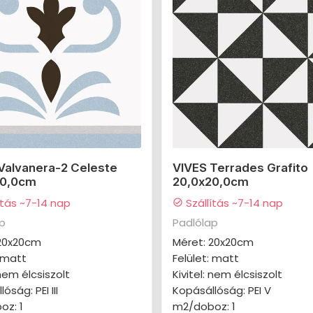
Valvanera-2 Celeste
VIVES Terrades Grafito
20,0cm
20,0x20,0cm
ítás ~7-14 nap
Szállítás ~7-14 nap
check_circle
ap
Padlólap
 20x20cm
Méret: 20x20cm
: matt
Felület: matt
 nem élcsiszolt
Kivitel: nem élcsiszolt
óság: PEI III
Kopásállóság: PEI V
oz: 1
m2/doboz: 1