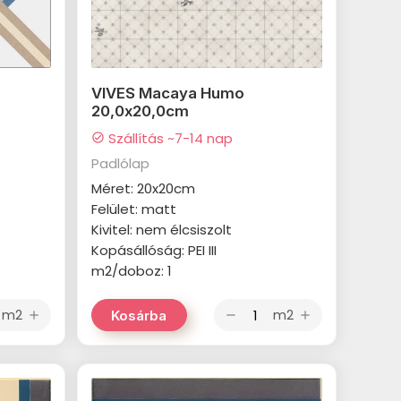
VIVES Macaya Humo
20,0x20,0cm
Szállítás ~7-14 nap
check_circle
Padlólap
Méret: 20x20cm
Felület: matt
Kivitel: nem élcsiszolt
Kopásállóság: PEI III
m2/doboz: 1
m2
m2
Kosárba
add
remove
add