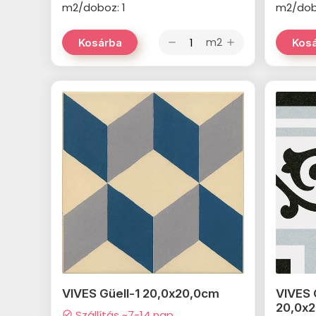
m2/doboz: 1
m2/dob
m2
Kosárba
Kos
remove
add
VIVES Güell-1 20,0x20,0cm
VIVES 
20,0x
Szállítás ~7-14 nap
check_circle