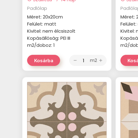
Padlólap
Padlól
Méret: 20x20cm
Méret:
Felület: matt
Felület
Kivitel: nem élcsiszolt
Kivitel:
Kopásállóság: PEI III
Kopásáll
m2/doboz: 1
m2/dob
m2
Kosárba
Kos
remove
add