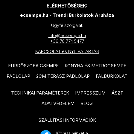
TUBADZIN Pietrasanta
PARADYZ Modul termékcsalád
ELÉRHETŐSÉGEK:
termékcsalád
ecsempe.hu - Trendi Burkolatok Áruháza
PARADYZ Harmony termékcsalád
TUBADZIN Torano termékcsalád
Ügyfélszolgálat:
PARADYZ Feelings termékcsalád
TUBADZIN Massa termékcsalád
info@ecsempe.hu
PARADYZ Memories termékcsalád
+36 70 774 5477
TUBADZIN Marmo D’oro
PARADYZ Synergy Nero
KAPCSOLAT és NYITVATARTÁS
termékcsalád
termékcsalád
TUBADZIN Mountain Ash
FÜRDŐSZOBA CSEMPE
KONYHA ÉS METROCSEMPE
PARADYZ Synergy termékcsalád
termékcsalád
PADLÓLAP
2CM TERASZ PADLÓLAP
FALBURKOLAT
PARADYZ Emilly Beige
TUBADZIN Patina Plate
termékcsalád
termékcsalád
TECHNIKAI PARAMÉTEREK
IMPRESSZUM
ÁSZF
PARADYZ Freedom termékcsalád
TUBADZIN Aquamarine
ADATVÉDELEM
BLOG
termékcsalád
PARADYZ Illusion termékcsalád
SZÁLLÍTÁSI INFORMÁCIÓK
TUBADZIN Industrio termékcsalád
PARADYZ Ideal termékcsalád
TUBADZIN Onice Bianco
Kövess minket a