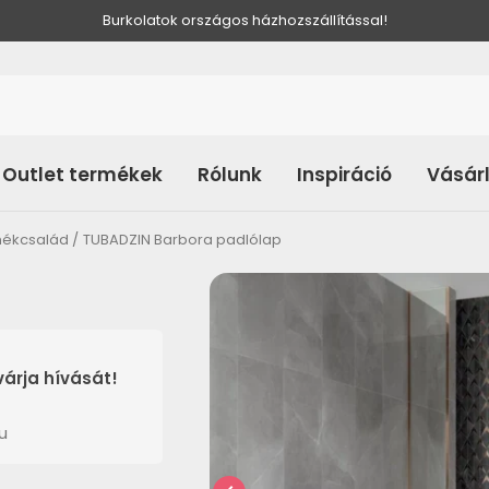
Burkolatok országos házhozszállítással!
Outlet termékek
Rólunk
Inspiráció
Vásár
mékcsalád
TUBADZIN Barbora padlólap
árja hívását!
u