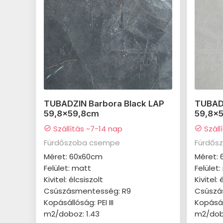
TUBADZIN Barbora Black LAP
TUBAD
59,8x59,8cm
59,8x
Szállítás ~7-14 nap
Száll
check_circle
check_circle
Fürdőszoba csempe
Fürdős
Méret: 60x60cm
Méret:
Felület: matt
Felület
Kivitel: élcsiszolt
Kivitel: 
Csúszásmentesség: R9
Csúszá
Kopásállóság: PEI III
Kopásál
m2/doboz: 1.43
m2/dobo