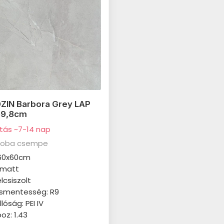
ZIN Barbora Grey LAP
59,8cm
ítás ~7-14 nap
zoba csempe
 60x60cm
: matt
élcsiszolt
smentesség: R9
lóság: PEI IV
z: 1.43