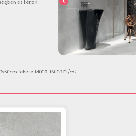
chevron_left
ségben és kérjen
 60x60cm fekete 14000-16000 Ft/m2