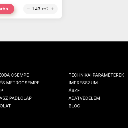
m2
árba
remove
add
ZOBA CSEMPE
TECHNIKAI PARAMÉTEREK
 ÉS METROCSEMPE
IMPRESSZUM
AP
ÁSZF
ASZ PADLÓLAP
ADATVÉDELEM
OLAT
BLOG