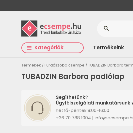
search
Kategóriák
Termékeink
Termékek
Fürdőszoba csempe
TUBADZIN Barbora ter
TUBADZIN Barbora padlólap
Segíthetünk?
Ügyfélszolgálati munkatársunk v
hétfő-péntek 8:00-16:00
+36 70 788 1004 | info@ecsempe.h