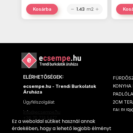
m2
Kosárba
Kos
remove
add
ELÉRHETŐSÉGEK:
FÜRDŐS
KONYHA
ecsempe.hu - Trendi Burkolatok
Áruháza
PADLÓL
2CM TER
Ügyfélszolgálat:
FALBURK
info@ecsempe.hu
+36 70 774 5477
Ez a weboldal sütiket használ annak
érdekében, hogy a lehető legjobb élményt
KAPCSOLAT és NYITVATARTÁS