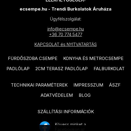
IDEA Ceramica Vernissage
ecsempe.hu - Trendi Burkolatok Áruháza
SANT'AGOSTINO Blendart
termékcsalád
termékcsalád
Ügyfélszolgálat:
IDEA Ceramica Brava
SANT'AGOSTINO Digitalart
info@ecsempe.hu
termékcsalád
+36 70 774 5477
termékcsalád
IDEA Ceramica Essenziale
KAPCSOLAT és NYITVATARTÁS
SANT'AGOSTINO From
termékcsalád
termékcsalád
FÜRDŐSZOBA CSEMPE
KONYHA ÉS METROCSEMPE
PARADYZ Natura termékcsalád
SANT'AGOSTINO Insideart
PADLÓLAP
2CM TERASZ PADLÓLAP
FALBURKOLAT
PARADYZ Dream termékcsalád
termékcsalád
PARADYZ Emilly Grys termékcsalád
TECHNIKAI PARAMÉTEREK
IMPRESSZUM
ÁSZF
SANT'AGOSTINO New Deco
termékcsalád
PARADYZ Symetry termékcsalád
ADATVÉDELEM
BLOG
SANT'AGOSTINO Oxidart
PARADYZ Sunlight Stone
termékcsalád
SZÁLLÍTÁSI INFORMÁCIÓK
termékcsalád
TUBADZIN Aulla termékcsalád
PARADYZ Palazzo termékcsalád
Kövess minket a
Facebookon is!