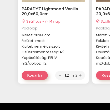
PARADYZ Lightmood Vanilla
PARAD
20,0x60,0cm
20,0x
Szállítás ~7-14 nap
Száll
check_circle
check_circle
Padlólap
Padlól
Méret: 20x60cm
Méret:
Felület: matt
Felület
Kivitel: nem élcsiszolt
Kivitel:
Csúszásmentesség: R9
Csúszá
Kopásállóság: PEI IV
Kopásáll
m2/doboz: 1.2
m2/dobo
m2
Kosárba
Kos
remove
add