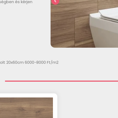
chevron_left
ségben és kérjen
zolt 20x60cm 6000-8000 Ft/m2