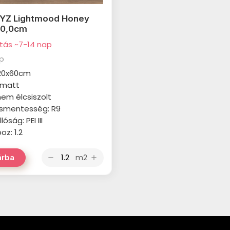
YZ Lightmood Honey
60,0cm
ítás ~7-14 nap
ap
 20x60cm
: matt
 nem élcsiszolt
smentesség: R9
óság: PEI III
z: 1.2
m2
árba
remove
add