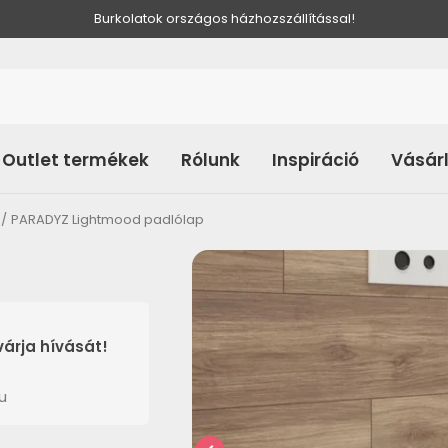
Burkolatok országos házhozszállítással!
Outlet termékek
Rólunk
Inspiráció
Vásár
PARADYZ Lightmood padlólap
árja hívását!
u