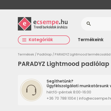
search
Kategóriák
Termékeink
Termékek
Padlólap
PARADYZ Lightmood termékcsalád
PARADYZ Lightmood padlólap
Segíthetünk?
Ügyfélszolgálati munkatársunk v
hétfő-péntek 8:00-16:00
+36 70 788 1004 | info@ecsempe.h