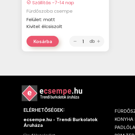
Szállítás ~7-14 nap
check_circle
Fürdőszoba csempe
Felület: matt
Kivitel: élcsiszolt
db
Kosárba
remove
add
ELÉRHETŐSÉGEK:
FÜRDŐS
KONYHA
ecsempe.hu - Trendi Burkolatok
Áruháza
PADLÓL