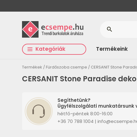
search
Kategóriák
Termékeink
Termékek
Fürdőszoba csempe
CERSANIT Stone Parad
CERSANIT Stone Paradise deko
Segíthetünk?
Ügyfélszolgálati munkatársunk v
hétfő-péntek 8:00-16:00
+36 70 788 1004 | info@ecsempe.h