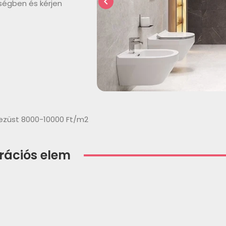
chevron_left
ségben és kérjen
 ezüst 8000-10000 Ft/m2
rációs elem