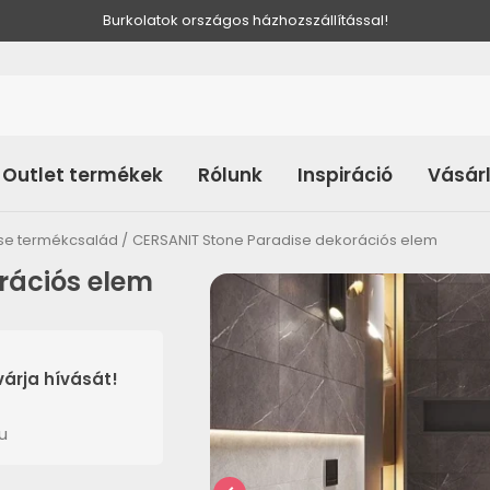
Burkolatok országos házhozszállítással!
Outlet termékek
Rólunk
Inspiráció
Vásár
ise termékcsalád
CERSANIT Stone Paradise dekorációs elem
rációs elem
árja hívását!
u