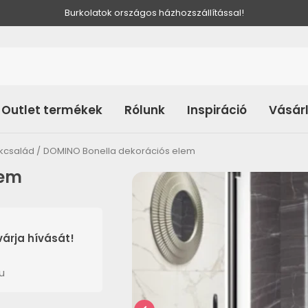
Burkolatok országos házhozszállítással!
Outlet termékek
Rólunk
Inspiráció
Vásár
kcsalád
DOMINO Bonella dekorációs elem
lem
árja hívását!
u