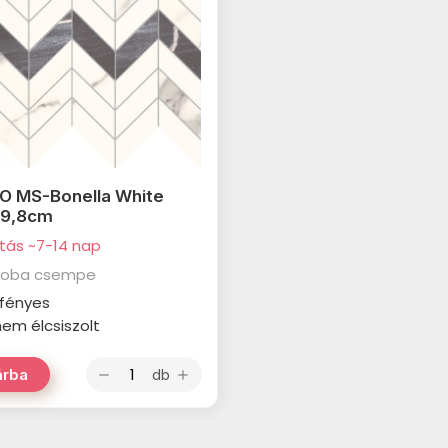
O MS-Bonella White
29,8cm
ítás ~7-14 nap
zoba csempe
: fényes
 nem élcsiszolt
db
árba
remove
add