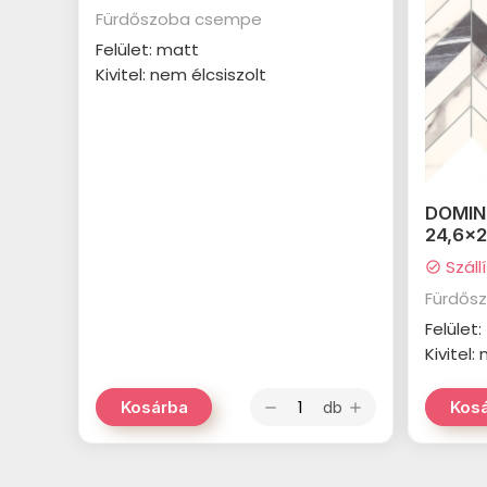
Fürdőszoba csempe
Felület: matt
Kivitel: nem élcsiszolt
DOMIN
24,6x
Száll
check_circle
Fürdős
Felület
Kivitel:
db
Kosárba
Kos
remove
add