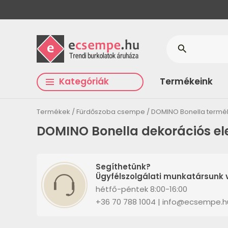
search
Kategóriák
Termékeink
Termékek
Fürdőszoba csempe
DOMINO Bonella termé
DOMINO Bonella dekorációs e
Segíthetünk?
Ügyfélszolgálati munkatársunk v
hétfő-péntek 8:00-16:00
+36 70 788 1004 | info@ecsempe.h