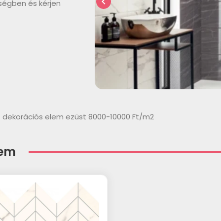
chevron_left
ségben és kérjen
t dekorációs elem ezüst 8000-10000 Ft/m2
lem