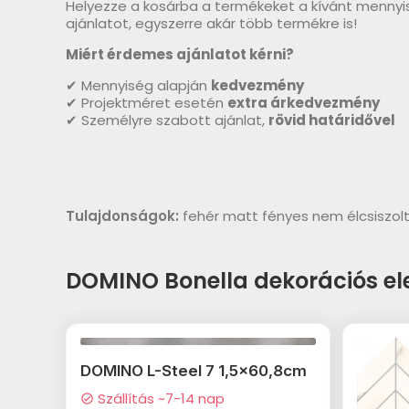
Helyezze a kosárba a termékeket a kívánt mennyi
ajánlatot, egyszerre akár több termékre is!
Miért érdemes ajánlatot kérni?
✔ Mennyiség alapján
kedvezmény
✔ Projektméret esetén
extra árkedvezmény
✔ Személyre szabott ajánlat,
rövid határidővel
Tulajdonságok:
fehér matt fényes nem élcsiszol
DOMINO Bonella dekorációs e
DOMINO L-Steel 7 1,5x60,8cm
Szállítás ~7-14 nap
check_circle