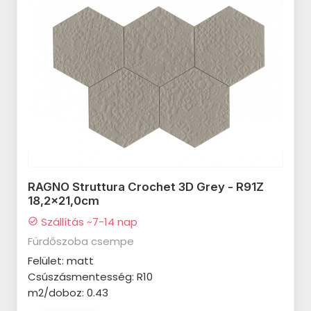
MAINZU Tin Tile termékcsalád
MAINZU Bayonne termékcsalád
MAINZU Soho termékcsalád
MAINZU Atelier termékcsalád
MAINZU Cinque Terre termékcsalád
MAINZU Rivoli termékcsalád
MAINZU Bellagio termékcsalád
RAGNO Struttura Crochet 3D Grey - R91Z
18,2x21,0cm
MAINZU Mandala termékcsalád
Szállítás ~7-14 nap
check_circle
MAINZU Milano termékcsalád
Fürdőszoba csempe
CERSANIT Trako termékcsalád
Felület: matt
Csúszásmentesség: R10
CERSANIT Bantu termékcsalád
m2/doboz: 0.43
CERSANIT Stone Paradise