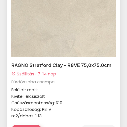
MARAZZI Neutral termékcsalád
MARAZZI Chroma Blue
termékcsalád
MARAZZI Zellige termékcsalád
MARAZZI Terramix termékcsalád
MARAZZI Pottery Champagne
termékcsalád
RAGNO Stratford Clay - R8VE 75,0x75,0cm
Szállítás ~7-14 nap
MARAZZI Mellow termékcsalád
check_circle
Fürdőszoba csempe
MARAZZI Stream termékcsalád
Felület: matt
MARAZZI Pottery termékcsalád
Kivitel: élcsiszolt
Csúszásmentesség: R10
MARAZZI Racconti termékcsalád
Kopásállóság: PEI V
m2/doboz: 1.13
ALAPLANA Johnstone
termékcsalád