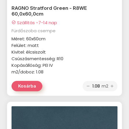
VALORE Demeter termékcsalád
RAGNO Stratford Green - R8WE
60,0x60,0cm
VALORE Cesaria termékcsalád
Szállítás ~7-14 nap
check_circle
VALORE Brera termékcsalád
Fürdőszoba csempe
Méret: 60x60cm
VALORE Royal Grey termékcsalád
Felület: matt
VALORE Electra termékcsalád
Kivitel: élcsiszolt
Csúszásmentesség: R10
VALORE Botanica termékcsalád
Kopásállóság: PEI IV
m2/doboz: 1.08
VALORE Next termékcsalád
VALORE Alphaville termékcsalád
m2
Kosárba
remove
add
VALORE Vena Bella termékcsalád
VALORE Prestige termékcsalád
VALORE Princess termékcsalád
VALORE Santi termékcsalád