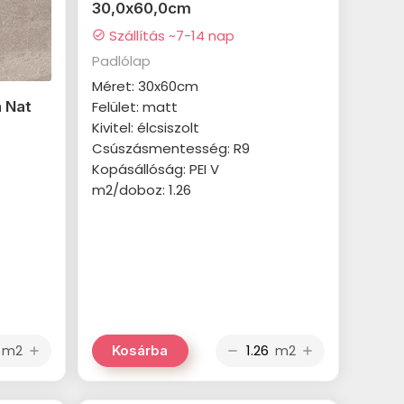
30,0x60,0cm
Szállítás ~7-14 nap
check_circle
Padlólap
Méret: 30x60cm
Felület: matt
 Nat
Kivitel: élcsiszolt
Csúszásmentesség: R9
Kopásállóság: PEI V
m2/doboz: 1.26
m2
m2
Kosárba
add
remove
add