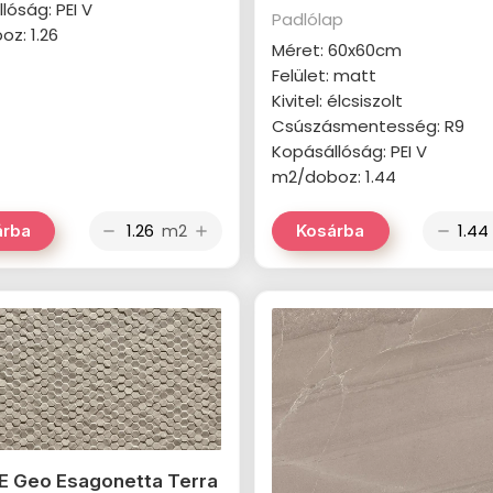
lóság: PEI V
Padlólap
z: 1.26
Méret: 60x60cm
Felület: matt
Kivitel: élcsiszolt
Csúszásmentesség: R9
Kopásállóság: PEI V
m2/doboz: 1.44
m2
árba
Kosárba
remove
add
remove
 Geo Esagonetta Terra