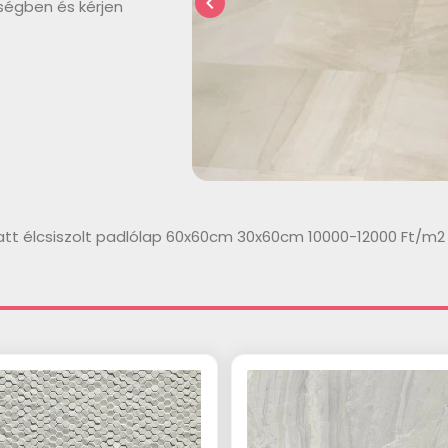
chevron_left
ségben és kérjen
tt élcsiszolt padlólap 60x60cm 30x60cm 10000-12000 Ft/m2