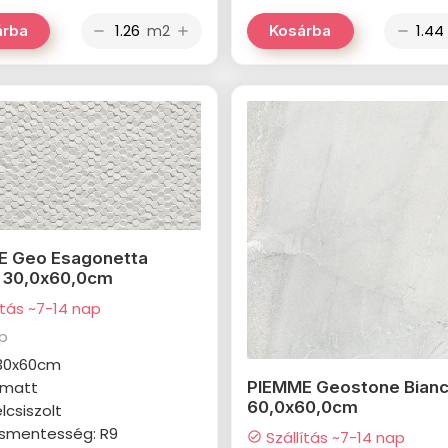
m2
árba
Kosárba
remove
add
remove
E Geo Esagonetta
 30,0x60,0cm
ítás ~7-14 nap
ap
 30x60cm
: matt
PIEMME Geostone Bianc
60,0x60,0cm
élcsiszolt
smentesség: R9
Szállítás ~7-14 nap
check_circle