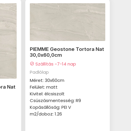
PIEMME Geostone Tortora Nat
30,0x60,0cm
Szállítás ~7-14 nap
check_circle
Padlólap
Méret: 30x60cm
Felület: matt
ra Nat
Kivitel: élcsiszolt
Csúszásmentesség: R9
Kopásállóság: PEI V
m2/doboz: 1.26