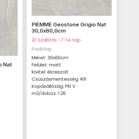
PIEMME Geostone Grigio Nat
30,0x60,0cm
Szállítás ~7-14 nap
check_circle
Padlólap
Méret: 30x60cm
Felület: matt
o Nat
Kivitel: élcsiszolt
Csúszásmentesség: R9
Kopásállóság: PEI V
m2/doboz: 1.26