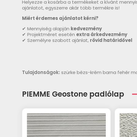
Helyezze a kosárba a termékeket a kívánt mennyi
ajánlatot, egyszerre akár több termékre is!
Miért érdemes ajánlatot kérni?
✔ Mennyiség alapján
kedvezmény
✔ Projektméret esetén
extra árkedvezmény
✔ Személyre szabott ajánlat,
rövid határidővel
Tulajdonságok:
szürke bézs-krém barna fehér ma
PIEMME Geostone padlólap