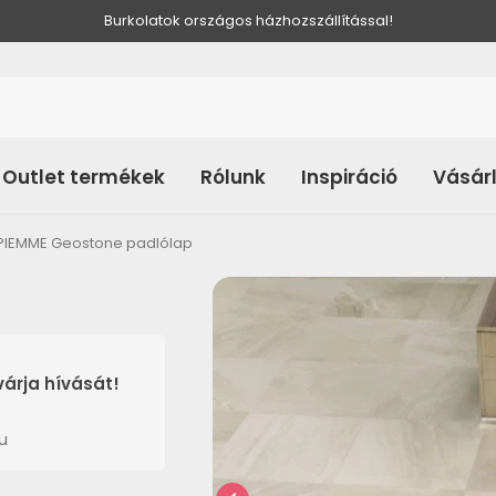
Burkolatok országos házhozszállítással!
Outlet termékek
Rólunk
Inspiráció
Vásár
PIEMME Geostone padlólap
árja hívását!
u