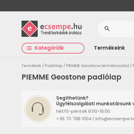
search
Kategóriák
Termékeink
Termékek
Padlólap
PIEMME Geostone termékcsalád
PIEMME Geostone padlólap
Segíthetünk?
Ügyfélszolgálati munkatársunk v
hétfő-péntek 8:00-16:00
+36 70 788 1004 | info@ecsempe.h