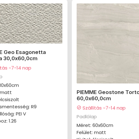
E Geo Esagonetta
a 30,0x60,0cm
ítás ~7-14 nap
ap
 30x60cm
: matt
PIEMME Geostone Torto
60,0x60,0cm
élcsiszolt
smentesség: R9
Szállítás ~7-14 nap
check_circle
lóság: PEI V
Padlólap
z: 1.26
Méret: 60x60cm
Felület: matt