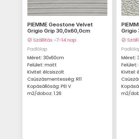
PIEMME Geostone Velvet
PIEMM
Grigio Grip 30,0x60,0cm
Grigio
Szállítás ~7-14 nap
Száll
check_circle
check_circle
Padlólap
Padlól
Méret: 30x60cm
Méret:
Felület: matt
Felület
Kivitel: élcsiszolt
Kivitel: 
Csúszásmentesség: R11
Csúszá
Kopásállóság: PEI V
Kopásál
m2/doboz: 1.26
m2/dobo