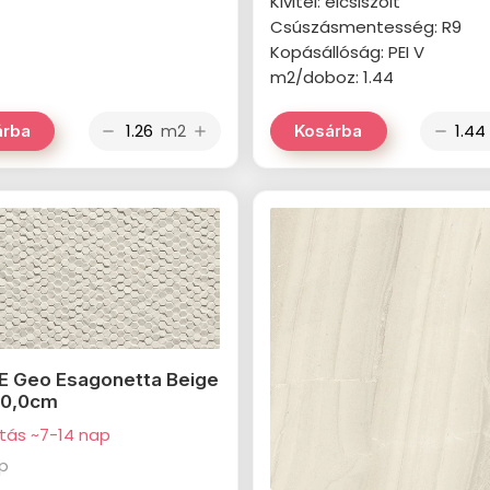
Kivitel: élcsiszolt
Csúszásmentesség: R9
Kopásállóság: PEI V
m2/doboz: 1.44
m2
árba
Kosárba
remove
add
remove
E Geo Esagonetta Beige
60,0cm
ítás ~7-14 nap
ap