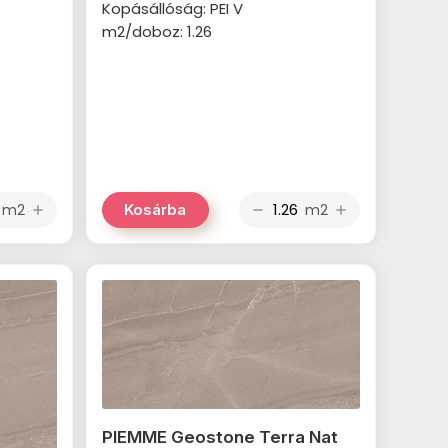
Kopásállóság: PEI V
m2/doboz: 1.26
m2
m2
Kosárba
add
remove
add
PIEMME Geostone Terra Nat