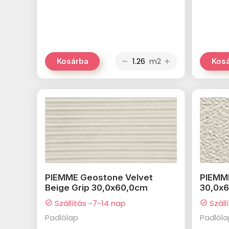
m2
Kosárba
Kos
remove
add
PIEMME Geostone Velvet
PIEMM
Beige Grip 30,0x60,0cm
30,0x
Szállítás ~7-14 nap
Száll
check_circle
check_circle
Padlólap
Padlól