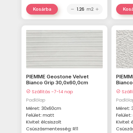
m2
Kosárba
Kos
remove
add
PIEMME Geostone Velvet
PIEMM
Bianco Grip 30,0x60,0cm
Bianco
Szállítás ~7-14 nap
Száll
check_circle
check_circle
Padlólap
Padlól
Méret: 30x60cm
Méret:
Felület: matt
Felület
Kivitel: élcsiszolt
Kivitel: 
Csúszásmentesség: R11
Csúszá