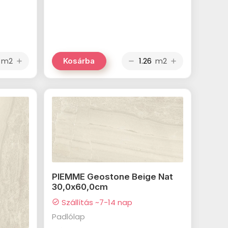
m2
m2
Kosárba
add
remove
add
PIEMME Geostone Beige Nat
30,0x60,0cm
Szállítás ~7-14 nap
check_circle
Padlólap