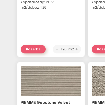
Kopásállóság: PEI V
Kopásál
m2/doboz: 1.26
m2/dobo
m2
Kosárba
Kos
remove
add
PIEMME Geostone Velvet
PIEMME