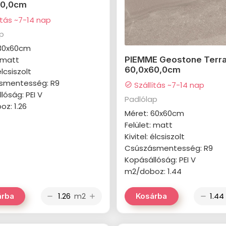
60,0cm
ítás ~7-14 nap
ap
 30x60cm
: matt
PIEMME Geostone Terra
60,0x60,0cm
élcsiszolt
smentesség: R9
Szállítás ~7-14 nap
check_circle
lóság: PEI V
Padlólap
z: 1.26
Méret: 60x60cm
Felület: matt
Kivitel: élcsiszolt
Csúszásmentesség: R9
Kopásállóság: PEI V
m2/doboz: 1.44
m2
árba
Kosárba
remove
add
remove