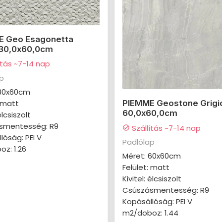
E Geo Esagonetta
 30,0x60,0cm
ítás ~7-14 nap
ap
 30x60cm
: matt
PIEMME Geostone Grigi
60,0x60,0cm
élcsiszolt
smentesség: R9
Szállítás ~7-14 nap
check_circle
lóság: PEI V
Padlólap
z: 1.26
Méret: 60x60cm
Felület: matt
Kivitel: élcsiszolt
Csúszásmentesség: R9
Kopásállóság: PEI V
m2/doboz: 1.44