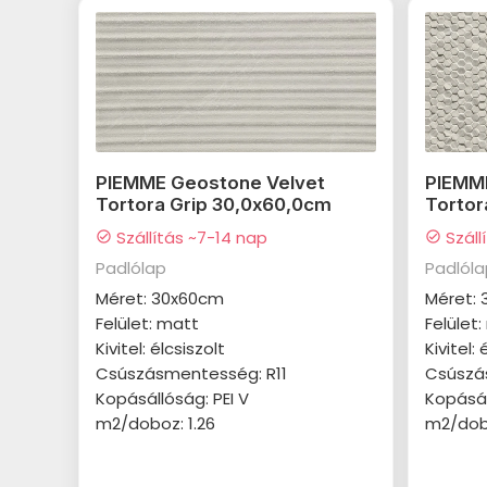
PIEMME Geostone Velvet
PIEMM
Tortora Grip 30,0x60,0cm
Tortor
Szállítás ~7-14 nap
Száll
check_circle
check_circle
Padlólap
Padlól
Méret: 30x60cm
Méret:
Felület: matt
Felület
Kivitel: élcsiszolt
Kivitel: 
Csúszásmentesség: R11
Csúszá
Kopásállóság: PEI V
Kopásál
m2/doboz: 1.26
m2/dobo