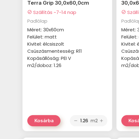
Terra Grip 30,0x60,0cm
30,0x
Szállítás ~7-14 nap
Száll
check_circle
check_circle
Padlólap
Padlól
Méret: 30x60cm
Méret:
Felület: matt
Felület
Kivitel: élcsiszolt
Kivitel: 
Csúszásmentesség: R11
Csúszá
Kopásállóság: PEI V
Kopásál
m2/doboz: 1.26
m2/dobo
m2
Kosárba
Kos
remove
add