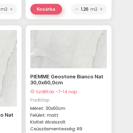
m2
m2
Kosárba
add
remove
add
PIEMME Geostone Bianco Nat
30,0x60,0cm
Szállítás ~7-14 nap
check_circle
Padlólap
Méret: 30x60cm
Felület: matt
o Nat
Kivitel: élcsiszolt
Csúszásmentesség: R9